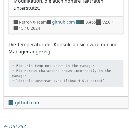
Modifikation, die auch höhere Taktraten
unterstützt.
RetroNX-Team
github.com
3.465
v2.0.1
15.10.2024
Die Temperatur der Konsole an sich wird nun im
Manager angezeigt.
* Fix skin temp not shown in the manager

* Fix Korean characters shown incorrectly in the 
manager

* libtesla upstream sync (libnx 4.0.x compat)
github.com
Beitragsnavigation
←
DBI 253