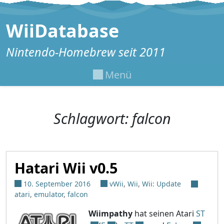
Zum Inhalt springen
WiiDatabase
Nintendo-Homebrew seit 2011
Menü
Schlagwort:
falcon
Hatari Wii v0.5
10. September 2016
vWii
,
Wii
,
Wii: Update
atari
,
emulator
,
falcon
Wiimpathy
hat seinen Atari
ST