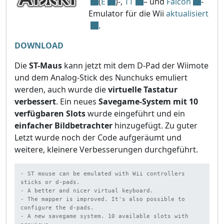
(
E
)-,
TT
– und
Falcon
-
Emulator für die Wii
aktualisiert
.
DOWNLOAD
Die
ST-Maus
kann jetzt mit dem D-Pad der Wiimote
und dem Analog-Stick des Nunchuks emuliert
werden, auch wurde die
virtuelle Tastatur
verbessert
. Ein neues
Savegame-System mit 10
verfügbaren Slots
wurde eingeführt und ein
einfacher Bildbetrachter
hinzugefügt. Zu guter
Letzt wurde noch der Code aufgeräumt und
weitere, kleinere Verbesserungen durchgeführt.
- ST mouse can be emulated with Wii controllers 
sticks or d-pads.

- A better and nicer virtual keyboard.

- The mapper is improved. It's also possible to 
configure the d-pads.

- A new savegame system. 10 available slots with 