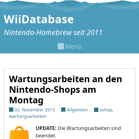
Zum Inhalt springen
WiiDatabase
Nintendo-Homebrew seit 2011
Menü
Wartungsarbeiten an den
Nintendo-Shops am
Montag
02. November 2015
Allgemein
eshop
,
wartungsarbeiten
UPDATE:
Die Wartungsarbeiten sind
beendet.