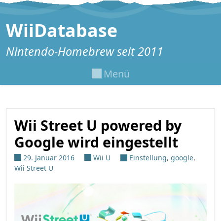
Zum Inhalt springen
WiiDatabase
Nintendo-Homebrew seit 2011
Menü
Wii Street U powered by
Google wird eingestellt
29. Januar 2016
Wii U
Einstellung
,
google
,
Wii Street U