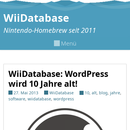
Zum Inhalt springen
WiiDatabase
Nintendo-Homebrew seit 2011
Menü
WiiDatabase: WordPress
wird 10 Jahre alt!
27. Mai 2013
WiiDatabase
10
,
alt
,
blog
,
jahre
,
software
,
wiidatabase
,
wordpress