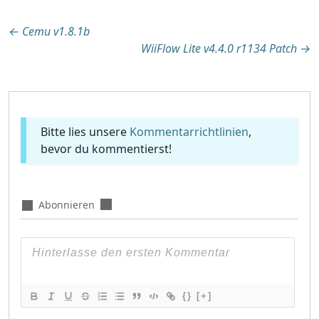
Beitragsnavigation
←
Cemu v1.8.1b
WiiFlow Lite v4.4.0 r1134 Patch
→
Bitte lies unsere
Kommentarrichtlinien
,
bevor du kommentierst!
Abonnieren
{}
[+]