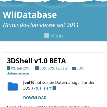
Zum Inhalt springen
WiiDatabase
Nintendo-Homebrew seit 2011
Menü
3DShell v1.0 BETA
03. Juli 2017
3DS
,
3DS: Update
3DS
,
dateimanager
Joel16
hat seinen Dateimanager für den
3DS
aktualisiert
.
DOWNLOAD