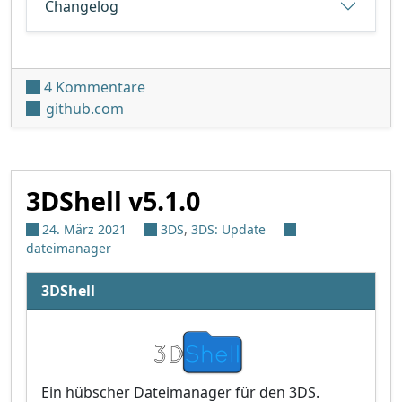
Changelog
zu GodMode9 v2.1.0
4 Kommentare
github.com
3DShell v5.1.0
24. März 2021
3DS
,
3DS: Update
dateimanager
3DShell
Ein hübscher Dateimanager für den 3DS.