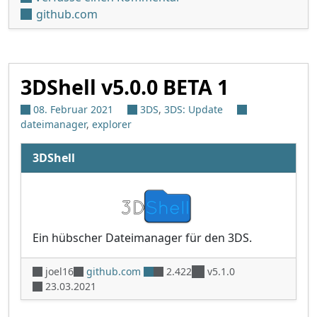
github.com
3DShell v5.0.0 BETA 1
08. Februar 2021
3DS
,
3DS: Update
dateimanager
,
explorer
3DShell
Ein hübscher Dateimanager für den 3DS.
joel16
github.com
2.422
v5.1.0
23.03.2021