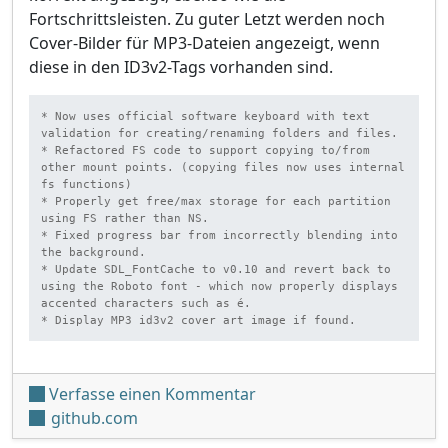
Fortschrittsleisten. Zu guter Letzt werden noch
Cover-Bilder für MP3-Dateien angezeigt, wenn
diese in den ID3v2-Tags vorhanden sind.
* Now uses official software keyboard with text 
validation for creating/renaming folders and files.

* Refactored FS code to support copying to/from 
other mount points. (copying files now uses internal 
fs functions)

* Properly get free/max storage for each partition 
using FS rather than NS.

* Fixed progress bar from incorrectly blending into 
the background.

* Update SDL_FontCache to v0.10 and revert back to 
using the Roboto font - which now properly displays 
accented characters such as é.

* Display MP3 id3v2 cover art image if found.
unter 'NX-Shell v1.20'
Verfasse einen Kommentar
github.com