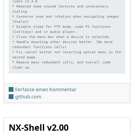
libnx v2.3.0

* Removed some unused textures and unnecessary 
scaling.

* Conserve zoom and rotation when navigating images 
(Vuelos)

* Disable sleep for FTP mode, some FS functions 
(Cut/Copy) and in audio player.

* Close the menu-bar when a device is selected.

* Handle mounting other devices better. (No more 
redundant functions calls)

* Fix cancel button not reverting option menu in the 
second page.

* Remove many redundant calls, and overall code 
clean up.
unter 'NX-Shell v2.10'
Verfasse einen Kommentar
github.com
NX-Shell v2.00