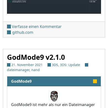
unter 'NX-Shell v4.0.0'
Verfasse einen Kommentar
github.com
GodMode9 v2.1.0
21. November 2021
3DS
,
3DS: Update
dateimanager
,
nand
GodMode9
GodMode9 ist mehr als nur ein Dateimanager