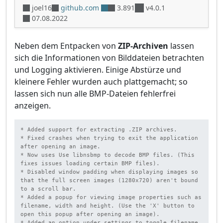
joel16
github.com
3.891
v4.0.1
07.08.2022
Neben dem Entpacken von
ZIP-Archiven
lassen
sich die Informationen von Bilddateien betrachten
und Logging aktivieren. Einige Abstürze und
kleinere Fehler wurden auch plattgemacht; so
lassen sich nun alle BMP-Dateien fehlerfrei
anzeigen.
* Added support for extracting .ZIP archives.

* Fixed crashes when trying to exit the application 
after opening an image.

* Now uses Use libnsbmp to decode BMP files. (This 
fixes issues loading certain BMP files).

* Disabled window padding when displaying images so 
that the full screen images (1280x720) aren't bound 
to a scroll bar.

* Added a popup for viewing image properties such as 
filename, width and height. (Use the 'X' button to 
open this popup after opening an image).

* Added an option under settings to toggle filename 