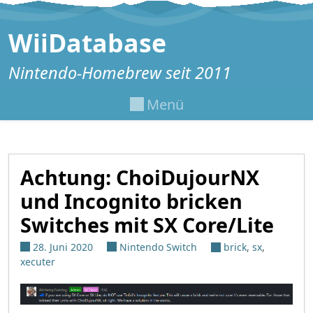
Zum Inhalt springen
WiiDatabase
Nintendo-Homebrew seit 2011
Menü
Achtung: ChoiDujourNX
und Incognito bricken
Switches mit SX Core/Lite
28. Juni 2020
Nintendo Switch
brick
,
sx
,
xecuter