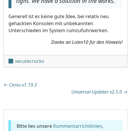
tight. We have a solution in the works.
Generell ist es keine gute Idee, bei relativ neu
gehackten Konsolen mit unbekannten
Unterschieden im System rumzufuhrwerken.
Danke an Lolen10 für den Hinweis!
xecuter.rocks
Beitragsnavigation
←
Cemu v1.19.3
Universal-Updater v2.5.0
→
Bitte lies unsere
Kommentarrichtlinien
,