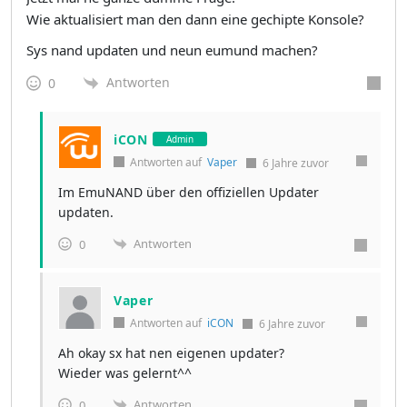
Wie aktualisiert man den dann eine gechipte Konsole?
Sys nand updaten und neun eumund machen?
Antworten
0
iCON
Admin
Antworten auf
Vaper
6 Jahre zuvor
Im EmuNAND über den offiziellen Updater
updaten.
Antworten
0
Vaper
Antworten auf
iCON
6 Jahre zuvor
Ah okay sx hat nen eigenen updater?
Wieder was gelernt^^
Antworten
0