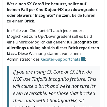
Wer einen SX Core/Lite benutzt, sollte auf
keinen Fall per ChoiDujourNX up-/downgraden
oder blawars "Incognito" nutzen.
Beide führen
zu einem
Brick
.
Im Falle von Choi (betrifft auch jede andere
Möglichkeit zum Up-/Downgraden) soll es bald
eine Unbrick-Möglichkeit geben;
für Incognito ist
allerdings unklar, ob sich dieser Brick reparieren
lässt
. Diese Warnung stammt von einem
Administrator des
Xecuter-Supportchats
:
if you are using SX Core or SX Lite, do
NOT use Tinfoil’s Incognito feature. This
will cause a brick and we’re not sure it’s
even reversable. For those that bricked
their units with ChoiDujourNX, sit