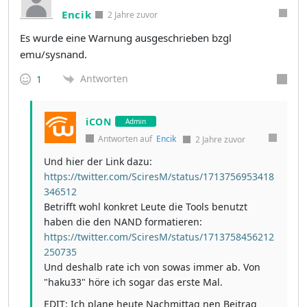
Encik
2 Jahre zuvor
Es wurde eine Warnung ausgeschrieben bzgl
emu/sysnand.
Antworten
1
iCON
Admin
Antworten auf
Encik
2 Jahre zuvor
Und hier der Link dazu:
https://twitter.com/SciresM/status/1713756953418
346512
Betrifft wohl konkret Leute die Tools benutzt
haben die den NAND formatieren:
https://twitter.com/SciresM/status/1713758456212
250735
Und deshalb rate ich von sowas immer ab. Von
"haku33" höre ich sogar das erste Mal.
EDIT: Ich plane heute Nachmittag nen Beitrag