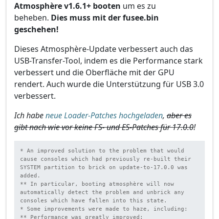
Atmosphère v1.6.1+ booten
um es zu
beheben.
Dies muss mit der fusee.bin
geschehen!
Dieses Atmosphère-Update verbessert auch das
USB-Transfer-Tool, indem es die Performance stark
verbessert und die Oberfläche mit der GPU
rendert. Auch wurde die Unterstützung für USB 3.0
verbessert.
Ich habe
neue Loader-Patches hochgeladen
,
aber es
gibt nach wie vor keine FS- und ES-Patches für 17.0.0
!
* An improved solution to the problem that would 
cause consoles which had previously re-built their 
SYSTEM partition to brick on update-to-17.0.0 was 
added.

** In particular, booting atmosphère will now 
automatically detect the problem and unbrick any 
consoles which have fallen into this state.

* Some improvements were made to haze, including:

** Performance was greatly improved:
