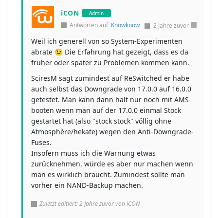
iCON
Admin
Antworten auf
Knowknow
2 Jahre zuvor
Weil ich generell von so System-Experimenten
abrate 😉 Die Erfahrung hat gezeigt, dass es da
früher oder später zu Problemen kommen kann.
SciresM sagt zumindest auf ReSwitched er habe
auch selbst das Downgrade von 17.0.0 auf 16.0.0
getestet. Man kann dann halt nur noch mit AMS
booten wenn man auf der 17.0.0 einmal Stock
gestartet hat (also "stock stock" völlig ohne
Atmosphère/hekate) wegen den Anti-Downgrade-
Fuses.
Insofern muss ich die Warnung etwas
zurücknehmen, würde es aber nur machen wenn
man es wirklich braucht. Zumindest sollte man
vorher ein NAND-Backup machen.
Zuletzt editiert: 2 Jahre zuvor von iCON