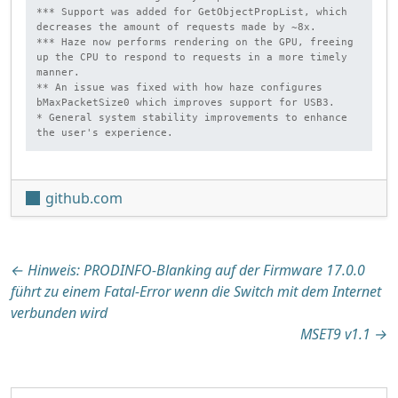
*** Support was added for GetObjectPropList, which 
decreases the amount of requests made by ~8x.

*** Haze now performs rendering on the GPU, freeing 
up the CPU to respond to requests in a more timely 
manner.

** An issue was fixed with how haze configures 
bMaxPacketSize0 which improves support for USB3.

* General system stability improvements to enhance 
the user's experience.
github.com
Beitragsnavigation
←
Hinweis: PRODINFO-Blanking auf der Firmware 17.0.0
führt zu einem Fatal-Error wenn die Switch mit dem Internet
verbunden wird
MSET9 v1.1
→