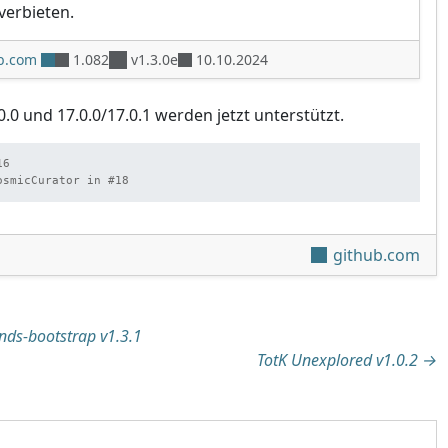
 verbieten.
b.com
1.082
v1.3.0e
10.10.2024
.0 und 17.0.0/17.0.1 werden jetzt unterstützt.
6

github.com
tion
nds-bootstrap v1.3.1
TotK Unexplored v1.0.2
→