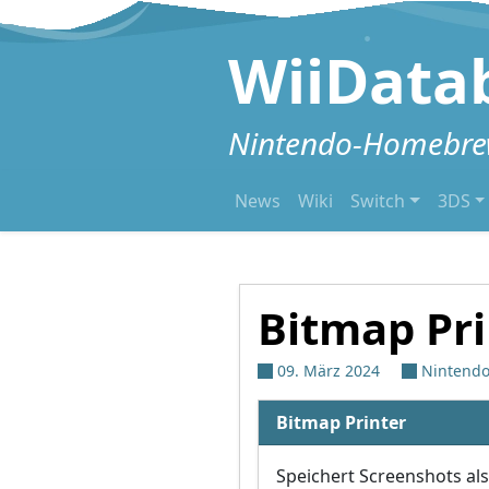
Zum Inhalt springen
WiiData
Nintendo-Homebrew
News
Wiki
Switch
3DS
Bitmap Pri
09. März 2024
Nintendo
Bitmap Printer
Speichert Screenshots al