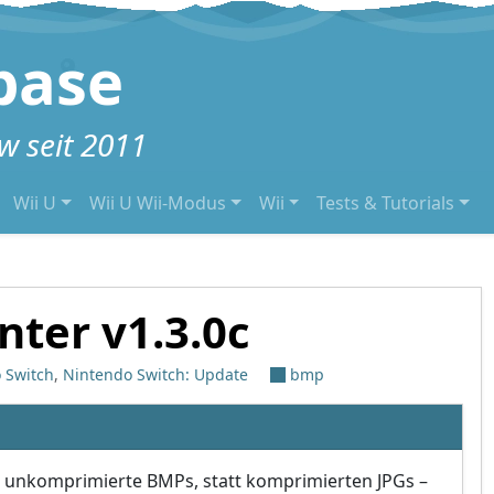
base
 seit 2011
Wii U
Wii U Wii-Modus
Wii
Tests & Tutorials
nter v1.3.0c
 Switch
,
Nintendo Switch: Update
bmp
s unkomprimierte BMPs, statt komprimierten JPGs –