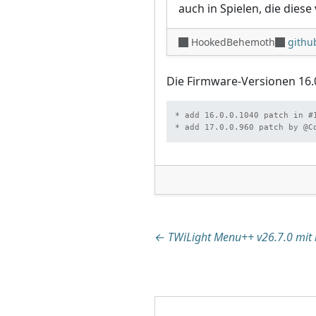
auch in Spielen, die diese
HookedBehemoth
githu
Die Firmware-Versionen 16.0
* add 16.0.0.1040 patch in #1
Beitragsnaviga
←
TWiLight Menu++ v26.7.0 mit 