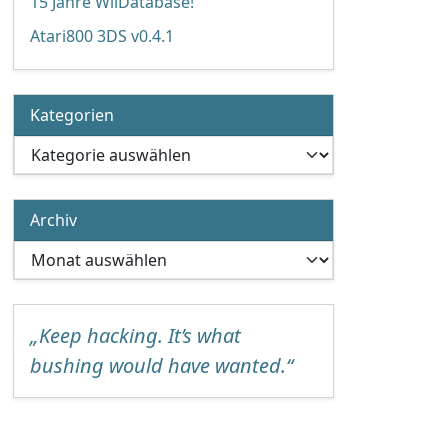
15 Jahre WiiDatabase!
Atari800 3DS v0.4.1
Kategorien
Kategorien
Archiv
Archiv
„Keep hacking. It’s what
bushing would have wanted.“