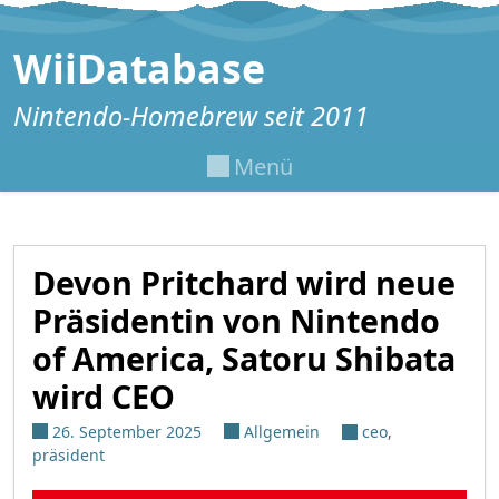
Zum Inhalt springen
WiiDatabase
Nintendo-Homebrew seit 2011
Menü
Devon Pritchard wird neue
Präsidentin von Nintendo
of America, Satoru Shibata
wird CEO
26. September 2025
Allgemein
ceo
,
präsident