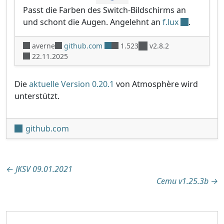
Passt die Farben des Switch-Bildschirms an
und schont die Augen. Angelehnt an
f.lux
.
averne
github.com
1.523
v2.8.2
22.11.2025
Die
aktuelle Version 0.20.1
von Atmosphère wird
unterstützt.
github.com
Beitragsnavigation
←
JKSV 09.01.2021
Cemu v1.25.3b
→