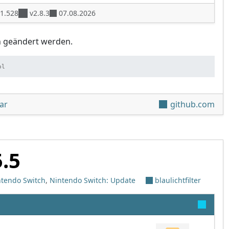
1.528
v2.8.3
07.08.2026
n geändert werden.
ol
unter 'Fizeau v2.6.0'
ar
github.com
5.5
ntendo Switch
,
Nintendo Switch: Update
blaulichtfilter