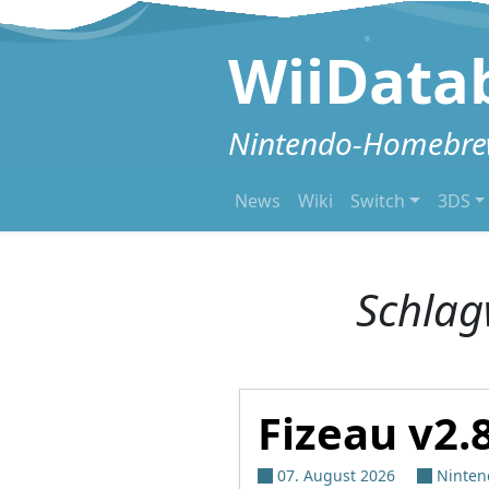
Zum Inhalt springen
WiiData
Nintendo-Homebrew
News
Wiki
Switch
3DS
Schlag
Fizeau v2.
07. August 2026
Ninten