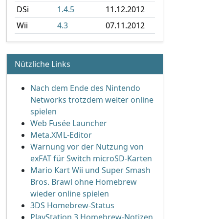
DSi
1.4.5
11.12.2012
Wii
4.3
07.11.2012
Nützliche Links
Nach dem Ende des Nintendo
Networks trotzdem weiter online
spielen
Web Fusée Launcher
Meta.XML-Editor
Warnung vor der Nutzung von
exFAT für Switch microSD-Karten
Mario Kart Wii und Super Smash
Bros. Brawl ohne Homebrew
wieder online spielen
3DS Homebrew-Status
PlayStation 3 Homebrew-Notizen