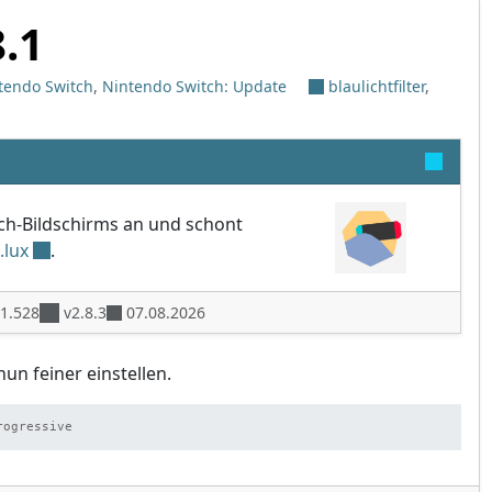
8.1
tendo Switch
,
Nintendo Switch: Update
blaulichtfilter
,
tch-Bildschirms an und schont
f.lux
.
1.528
v2.8.3
07.08.2026
nun feiner einstellen.
rogressive