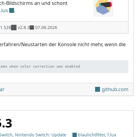
tch-Bildschirms an und schont
f.lux
.
1.528
v2.8.3
07.08.2026
terfahren/Neustarten der Konsole nicht mehr, wenn die
imes when color correction was enabled
unter 'Fizeau v2.5.5'
ar
github.com
5.3
Switch
,
Nintendo Switch: Update
blaulichtfilter
,
f.lux