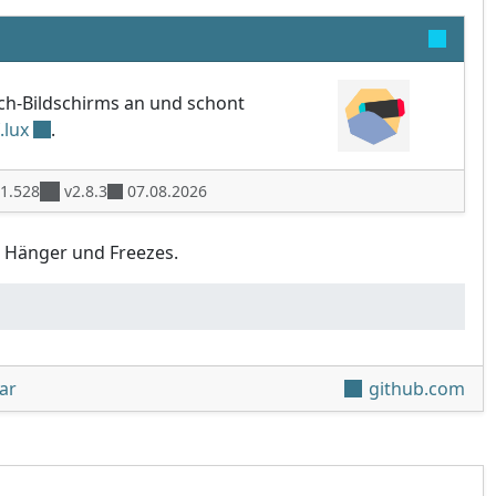
tch-Bildschirms an und schont
f.lux
.
1.528
v2.8.3
07.08.2026
e Hänger und Freezes.
unter 'Fizeau v2.8.3'
ar
github.com