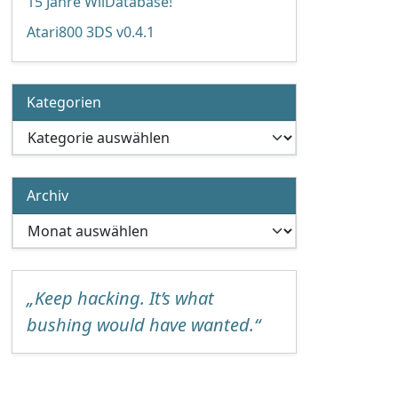
15 Jahre WiiDatabase!
Atari800 3DS v0.4.1
Kategorien
Kategorien
Archiv
Archiv
„Keep hacking. It’s what
bushing would have wanted.“