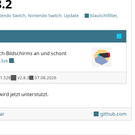
8.2
tendo Switch
,
Nintendo Switch: Update
blaulichtfilter
,
tch-Bildschirms an und schont
f.lux
.
1.528
v2.8.3
07.08.2026
ird jetzt unterstützt.
unter 'Fizeau v2.8.2'
ar
github.com