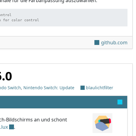
kanäle für die Farbanpassung auszuwählen.
ntrol

n for color control
v2.8.0
github.com
6.0
ndo Switch
,
Nintendo Switch: Update
blaulichtfilter
tch-Bildschirms an und schont
f.lux
.