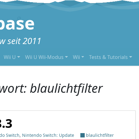
base
 seit 2011
Wii U
Wii U Wii-Modus
Wii
Tests & Tutorials
wort:
blaulichtfilter
8.3
do Switch
,
Nintendo Switch: Update
blaulichtfilter