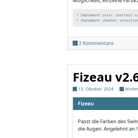
Möglichkeit, einzelne Farb
* Implement color contrast co
* Implement channel selectio
zu Fizeau 
2 Kommentare
Fizeau v2.
13. Oktober 2024
Ninte
Fizeau
Passt die Farben des Swi
die Augen. Angelehnt an