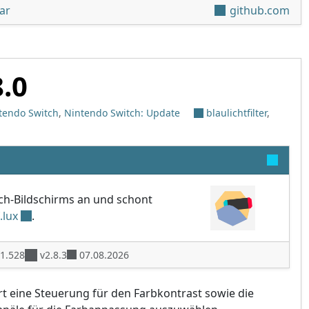
unter 'Fizeau v2.8.1'
ar
github.com
8.0
tendo Switch
,
Nintendo Switch: Update
blaulichtfilter
,
tch-Bildschirms an und schont
f.lux
.
1.528
v2.8.3
07.08.2026
t eine Steuerung für den Farbkontrast sowie die