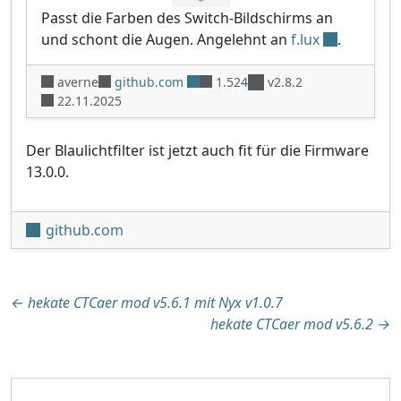
Passt die Farben des Switch-Bildschirms an
und schont die Augen. Angelehnt an
f.lux
.
averne
github.com
1.524
v2.8.2
22.11.2025
Der Blaulichtfilter ist jetzt auch fit für die Firmware
13.0.0.
github.com
Beitragsnavigation
←
hekate CTCaer mod v5.6.1 mit Nyx v1.0.7
hekate CTCaer mod v5.6.2
→