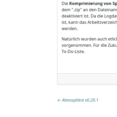
Die
Komprimierung von Sp
dem ".zip" an den Dateinam
deaktiviert ist. Da die Log
ist, kann das Arbeitsverzeich
werden.
Natürlich wurden auch etl
vorgenommen. Für die Zukun
To-Do-Liste.
Beitragsnaviga
←
Atmosphère v0.20.1