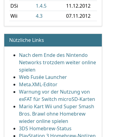
DSi
1.4.5
11.12.2012
Wii
4.3
07.11.2012
Nützliche Links
Nach dem Ende des Nintendo
Networks trotzdem weiter online
spielen
Web Fusée Launcher
Meta.XML-Editor
Warnung vor der Nutzung von
exFAT für Switch microSD-Karten
Mario Kart Wii und Super Smash
Bros. Brawl ohne Homebrew
wieder online spielen
3DS Homebrew-Status
PlayStation 3 Homebrew-Notizen