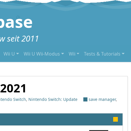
base
 seit 2011
Wii U
Wii U Wii-Modus
Wii
Tests & Tutorials
.2021
ntendo Switch
,
Nintendo Switch: Update
save manager
,