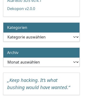
Atari800 3DS v0.4.1
Dekopon v2.0.0
Kategorien
Kategorien
Archiv
Archiv
„Keep hacking. It’s what
bushing would have wanted.“