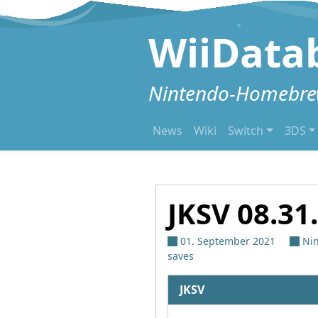
Zum Inhalt springen
WiiData
Nintendo-Homebrew
News
Wiki
Switch
3DS
JKSV 08.31
01. September 2021
Ni
saves
JKSV