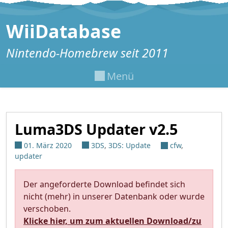
Zum Inhalt springen
WiiDatabase
Nintendo-Homebrew seit 2011
Menü
Luma3DS Updater v2.5
01. März 2020
3DS
,
3DS: Update
cfw
,
updater
Der angeforderte Download befindet sich
nicht (mehr) in unserer Datenbank oder wurde
verschoben.
Klicke hier, um zum aktuellen Download/zu