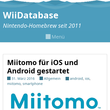
Zum Inhalt springen
WiiDatabase
Nintendo-Homebrew seit 2011
Menü
Miitomo für iOS und
Android gestartet
31. März 2016
Allgemein
android
,
ios
,
miitomo
,
smartphone