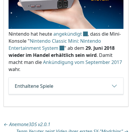
Nintendo hat heute
angekündigt
, dass die Mini-
Konsole "
Nintendo Classic Mini: Nintendo
Entertainment System
" ab dem
29. Juni 2018
wieder im Handel erhältlich sein wird
. Damit
macht man die
Ankündigung vom September 2017
wahr.
Enthaltene Spiele
Beitragsnavigation
←
Anemone3DS v2.0.1
Team Xecuter zeigt Video ihres ersten SX-"Modchips"
→