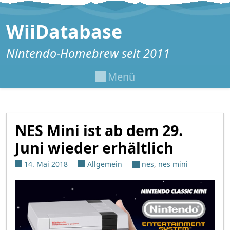
Zum Inhalt springen
WiiDatabase
Nintendo-Homebrew seit 2011
Menü
NES Mini ist ab dem 29.
Juni wieder erhältlich
14. Mai 2018
Allgemein
nes
,
nes mini