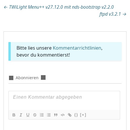
Beitragsnavigation
←
TWiLight Menu++ v27.12.0 mit nds-bootstrap v2.2.0
ftpd v3.2.1
→
Bitte lies unsere
Kommentarrichtlinien
,
bevor du kommentierst!
Abonnieren
{}
[+]