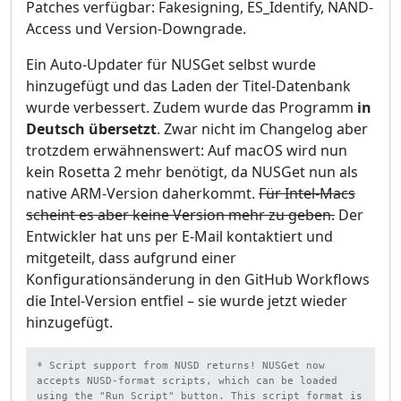
Patches verfügbar: Fakesigning, ES_Identify, NAND-
Access und Version-Downgrade.
Ein Auto-Updater für NUSGet selbst wurde
hinzugefügt und das Laden der Titel-Datenbank
wurde verbessert. Zudem wurde das Programm
in
Deutsch übersetzt
. Zwar nicht im Changelog aber
trotzdem erwähnenswert: Auf macOS wird nun
kein Rosetta 2 mehr benötigt, da NUSGet nun als
native ARM-Version daherkommt.
Für Intel-Macs
scheint es aber keine Version mehr zu geben.
Der
Entwickler hat uns per E-Mail kontaktiert und
mitgeteilt, dass aufgrund einer
Konfigurationsänderung in den GitHub Workflows
die Intel-Version entfiel – sie wurde jetzt wieder
hinzugefügt.
* Script support from NUSD returns! NUSGet now 
accepts NUSD-format scripts, which can be loaded 
using the "Run Script" button. This script format is 