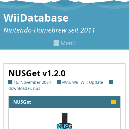
Zum Inhalt springen
WiiDatabase
Nintendo-Homebrew seit 2011
Menü
NUSGet v1.2.0
16. November 2024
vWii
,
Wii
,
Wii: Update
downloader
,
nus
NUSGet