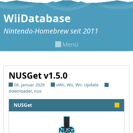
Zum Inhalt springen
WiiDatabase
Nintendo-Homebrew seit 2011
Menü
NUSGet v1.5.0
06. Januar 2026
vWii
,
Wii
,
Wii: Update
downloader
,
nus
NUSGet