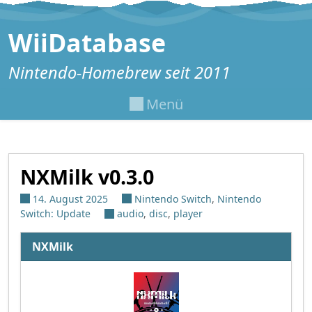
Zum Inhalt springen
WiiDatabase
Nintendo-Homebrew seit 2011
Menü
NXMilk v0.3.0
14. August 2025
Nintendo Switch
,
Nintendo
Switch: Update
audio
,
disc
,
player
NXMilk