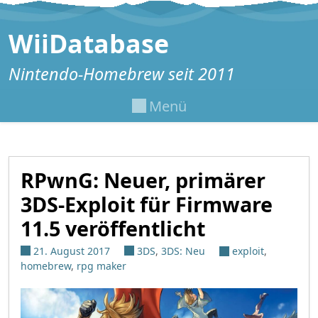
Zum Inhalt springen
WiiDatabase
Nintendo-Homebrew seit 2011
Menü
RPwnG: Neuer, primärer
3DS-Exploit für Firmware
11.5 veröffentlicht
21. August 2017
3DS
,
3DS: Neu
exploit
,
homebrew
,
rpg maker