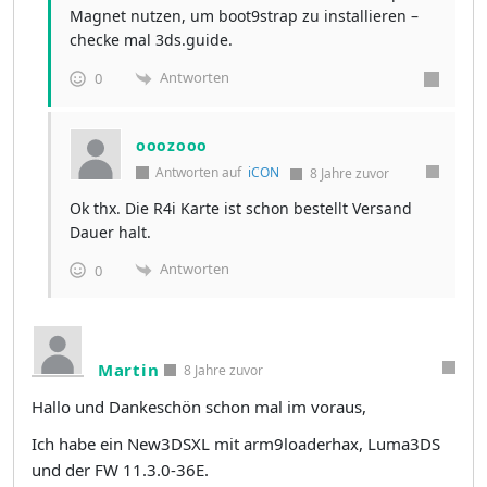
Magnet nutzen, um boot9strap zu installieren –
checke mal 3ds.guide.
Antworten
0
ooozooo
Antworten auf
iCON
8 Jahre zuvor
Ok thx. Die R4i Karte ist schon bestellt Versand
Dauer halt.
Antworten
0
Martin
8 Jahre zuvor
Hallo und Dankeschön schon mal im voraus,
Ich habe ein New3DSXL mit arm9loaderhax, Luma3DS
und der FW 11.3.0-36E.