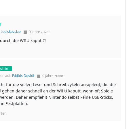
f
f
Louiskovskie
9 Jahre zuvor
 durch die WIIU kaputt?!
Admin
ten auf
Fddfds Ddsfdf
9 Jahre zuvor
cht für die vielen Lese- und Schreibzykeln ausgelegt, die die
 gehen daher schnell an der Wii U kaputt, wenn oft Spiele
werden. Daher empfiehlt Nintendo selbst keine USB-Sticks,
ne Festplatten.
rten