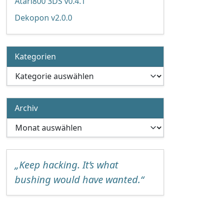
Atari800 3DS v0.4.1
Dekopon v2.0.0
Kategorien
Kategorien
Archiv
Archiv
„Keep hacking. It’s what
bushing would have wanted.“