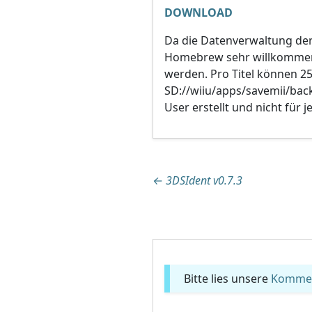
DOWNLOAD
Da die Datenverwaltung der W
Homebrew sehr willkommen
werden. Pro Titel können 25
SD://wiiu/apps/savemii/ba
User erstellt und nicht für 
Beitragsnaviga
←
3DSIdent v0.7.3
Bitte lies unsere
Komment