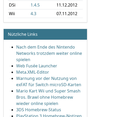
DSi
1.4.5
11.12.2012
Wii
4.3
07.11.2012
Nützliche Links
Nach dem Ende des Nintendo
Networks trotzdem weiter online
spielen
Web Fusée Launcher
Meta.XML-Editor
Warnung vor der Nutzung von
exFAT für Switch microSD-Karten
Mario Kart Wii und Super Smash
Bros. Brawl ohne Homebrew
wieder online spielen
3DS Homebrew-Status
PlayStation 3 Homebrew-Notizen