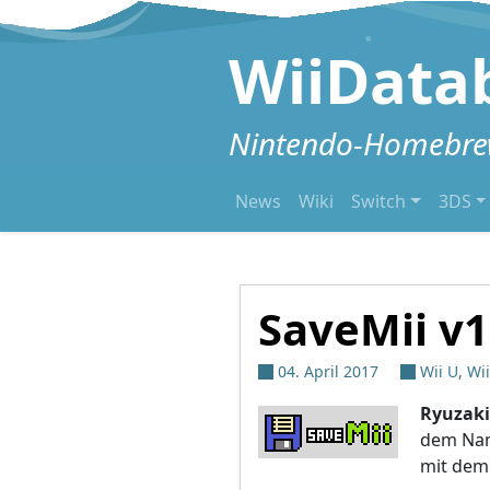
Zum Inhalt springen
WiiData
Nintendo-Homebrew
News
Wiki
Switch
3DS
SaveMii v1
04. April 2017
Wii U
,
Wi
Ryuzaki
dem Nam
mit de