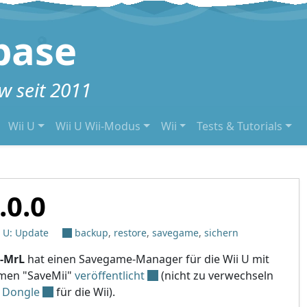
base
 seit 2011
Wii U
Wii U Wii-Modus
Wii
Tests & Tutorials
.0.0
i U: Update
backup
,
restore
,
savegame
,
sichern
-MrL
hat einen Savegame-Manager für die Wii U mit
en "SaveMii"
veröffentlicht
(nicht zu verwechseln
m
Dongle
für die Wii).