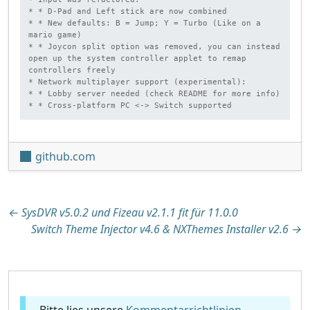
* * D-Pad and Left stick are now combined

* * New defaults: B = Jump; Y = Turbo (Like on a 
mario game)

* * Joycon split option was removed, you can instead 
open up the system controller applet to remap 
controllers freely

* Network multiplayer support (experimental):

* * Lobby server needed (check README for more info)

* * Cross-platform PC <-> Switch supported
github.com
Beitragsnavigation
←
SysDVR v5.0.2 und Fizeau v2.1.1 fit für 11.0.0
Switch Theme Injector v4.6 & NXThemes Installer v2.6
→