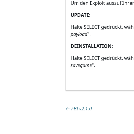
Um den Exploit auszuführen, 
UPDATE:
Halte SELECT gedrückt, wäh
payload
".
DEINSTALLATION:
Halte SELECT gedrückt, wäh
savegame
".
Beitragsnaviga
←
FBI v2.1.0