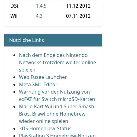
DSi
1.4.5
11.12.2012
Wii
4.3
07.11.2012
Nützliche Links
Nach dem Ende des Nintendo
Networks trotzdem weiter online
spielen
Web Fusée Launcher
Meta.XML-Editor
Warnung vor der Nutzung von
exFAT für Switch microSD-Karten
Mario Kart Wii und Super Smash
Bros. Brawl ohne Homebrew
wieder online spielen
3DS Homebrew-Status
PlayStation 3 Homebrew-Notizen