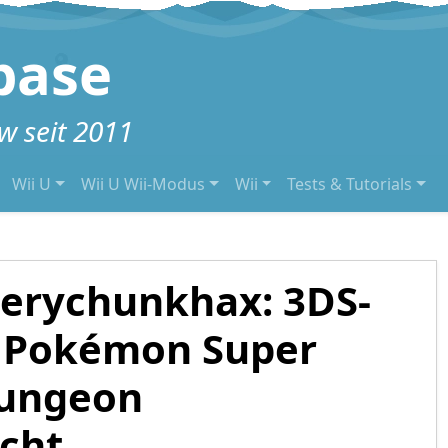
base
 seit 2011
Wii U
Wii U Wii-Modus
Wii
Tests & Tutorials
erychunkhax: 3DS-
r Pokémon Super
Dungeon
icht