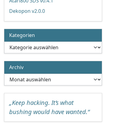
Atari800 3DS v0.4.1
Dekopon v2.0.0
Kategorien
Kategorien
Archiv
Archiv
„Keep hacking. It’s what
bushing would have wanted.“