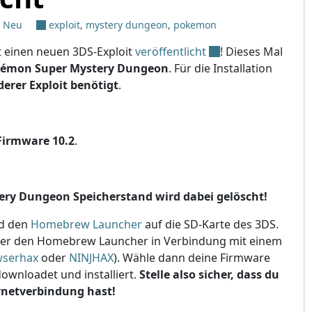
: Neu
exploit
,
mystery dungeon
,
pokemon
 einen neuen 3DS-Exploit
veröffentlicht
! Dieses Mal
émon Super Mystery Dungeon
. Für die Installation
derer Exploit benötigt
.
Firmware 10.2
.
ry Dungeon Speicherstand wird dabei gelöscht!
d den
Homebrew Launcher
auf die SD-Karte des 3DS.
über den Homebrew Launcher in Verbindung mit einem
wserhax
oder
NINJHAX
). Wähle dann deine Firmware
wnloadet und installiert.
Stelle also sicher, dass du
rnetverbindung hast!