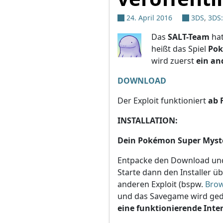
24. April 2016
3DS
,
3DS
Das
SALT-Team
hat
heißt das Spiel
Pok
wird zuerst
ein an
DOWNLOAD
Der Exploit funktioniert
ab 
INSTALLATION:
Dein Pokémon Super Myste
Entpacke den Download un
Starte dann den Installer 
anderen Exploit (bspw.
Bro
und das Savegame wird gedo
eine funktionierende Inte