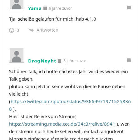
Yama
8 Jahre zuvor
Tja, scheiße gelaufen für mich, hab 4.1.0
Antworten
0
DragNeyht
8 Jahre zuvor
Schöner Talk, ich hoffe nächstes Jahr wird es wieder ein
Talk geben.
plutoo kann jetzt in seine wohl verdiente Pause gehen
vielleicht
(
https://twitter.com/qlutoo/status/93669971971525836
8
).
Hier ist der Relive vom Stream(
https://streaming.media.ccc.de/34c3/relive/8941
), wer
den stream noch heute sehen will, einfach angucken!
Morgen einfache auf media.ccc.de nach guckten.