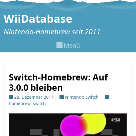
Zum Inhalt springen
WiiDatabase
Nintendo-Homebrew seit 2011
Menü
Switch-Homebrew: Auf
3.0.0 bleiben
28. Dezember 2017
Nintendo Switch
homebrew
,
switch