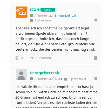
iCON
Admin
Antworten auf
EnterpriseFreak
8 Jahre zuvor
Aber wie soll ich sonst meine garantiert legal
erworbenen Spiele überall mit hinnehmen!?
Ehrlich gesagt hoffe ich, dass das noch lange
dauert, da "Backup"-Loader etc. größtenteils nur
Leute anlockt, die des Lesens nicht mächtig sind.
Antworten
0
EnterpriseFreak
Antworten auf
iCON
8 Jahre zuvor
Ich würde dir da Rollator empfehlen. Du hast ja
schon so ein Switch Cartrige mit seinem bestimmt
20 Gramm ist einfach zu schwer. Und im eshop
runterladen? Vergiss es, der nächste laden der sie
anbietet ist bestimmt 100 Meter entfernt das ist ja