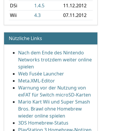
DSi
1.4.5
11.12.2012
Wii
4.3
07.11.2012
Nützliche Links
Nach dem Ende des Nintendo
Networks trotzdem weiter online
spielen
Web Fusée Launcher
Meta.XML-Editor
Warnung vor der Nutzung von
exFAT für Switch microSD-Karten
Mario Kart Wii und Super Smash
Bros. Brawl ohne Homebrew
wieder online spielen
3DS Homebrew-Status
PlayStation 3 Homebrew-Notizen