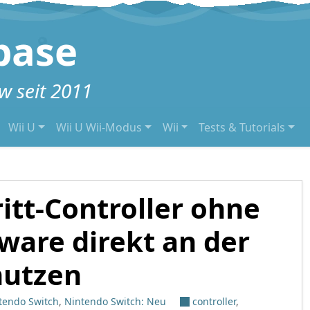
base
 seit 2011
Wii U
Wii U Wii-Modus
Wii
Tests & Tutorials
ritt-Controller ohne
ware direkt an der
nutzen
tendo Switch
,
Nintendo Switch: Neu
controller
,