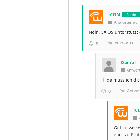
iCON
Admin
Antworten au
Nein, SX OS unterstützt
Antworten
0
Daniel
Antwor
Hi da muss ich dic
Antwo
0
iC
Gut zu wisse
eher zu Pr