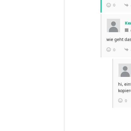
0
Ker
wie geht da
0
hi, ei
kopier
0