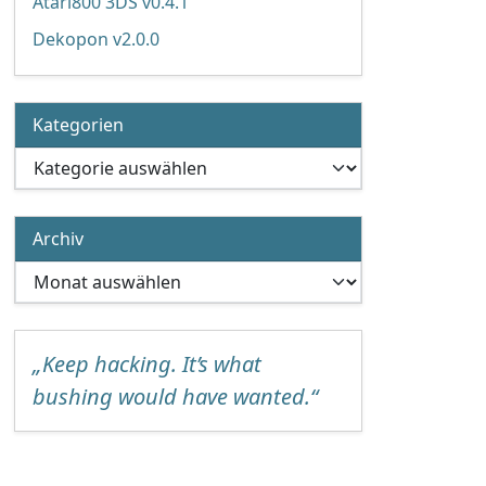
Atari800 3DS v0.4.1
Dekopon v2.0.0
Kategorien
Kategorien
Archiv
Archiv
„Keep hacking. It’s what
bushing would have wanted.“