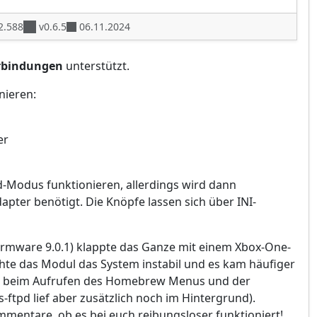
2.588
v0.6.5
06.11.2024
rbindungen
unterstützt.
nieren:
er
d-Modus funktionieren, allerdings wird dann
apter benötigt. Die Knöpfe lassen sich über INI-
Firmware 9.0.1) klappte das Ganze mit einem Xbox-One-
chte das Modul das System instabil und es kam häufiger
e beim Aufrufen des Homebrew Menus und der
s-ftpd lief aber zusätzlich noch im Hintergrund).
mmentare, ob es bei euch reibungsloser funktioniert!