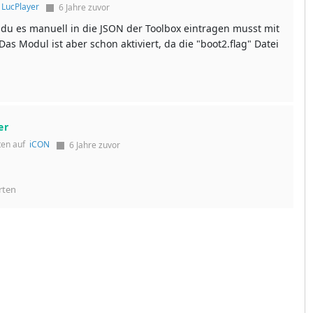
f
LucPlayer
6 Jahre zuvor
l du es manuell in die JSON der Toolbox eintragen musst mit
Das Modul ist aber schon aktiviert, da die "boot2.flag" Datei
er
ten auf
iCON
6 Jahre zuvor
rten