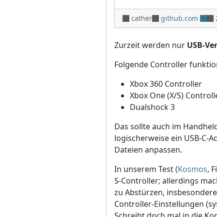
cather
github.com
Zurzeit werden nur
USB-Ve
Folgende Controller funktio
Xbox 360 Controller
Xbox One (X/S) Controll
Dualshock 3
Das sollte auch im Handhel
logischerweise ein USB-C-Ad
Dateien anpassen.
In unserem Test (
Kosmos
, 
S-Controller; allerdings ma
zu Abstürzen, insbesonder
Controller-Einstellungen (sy
Schreibt doch mal in die Ko