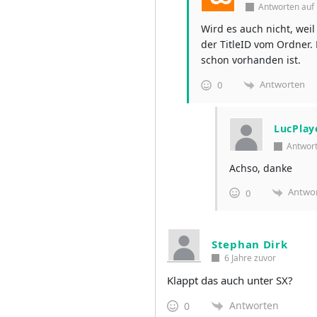
Antworten au
Wird es auch nicht, wei
der TitleID vom Ordner. 
schon vorhanden ist.
Antworten
0
LucPlay
Antwor
Achso, danke
Antwo
0
Stephan Dirk
6 Jahre zuvor
Klappt das auch unter SX?
Antworten
0