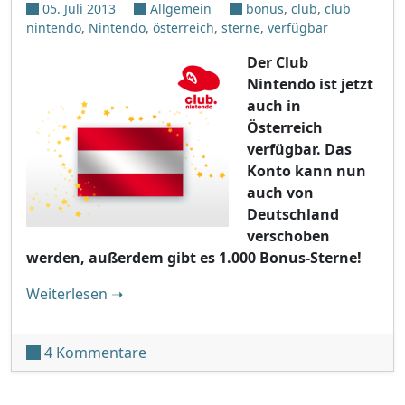
05. Juli 2013
Allgemein
bonus
,
club
,
club
nintendo
,
Nintendo
,
österreich
,
sterne
,
verfügbar
Der Club
Nintendo ist jetzt
auch in
Österreich
verfügbar. Das
Konto kann nun
auch von
Deutschland
verschoben
werden, außerdem gibt es 1.000 Bonus-Sterne!
"Club Nintendo in Österreich verfügbar: K
Weiterlesen
➝
zu Club Nintendo in Österreich verfü
4 Kommentare