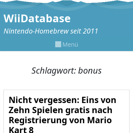
Zum Inhalt springen
WiiDatabase
Nintendo-Homebrew seit 2011
Menü
Schlagwort:
bonus
Nicht vergessen: Eins von
Zehn Spielen gratis nach
Registrierung von Mario
Kart 8