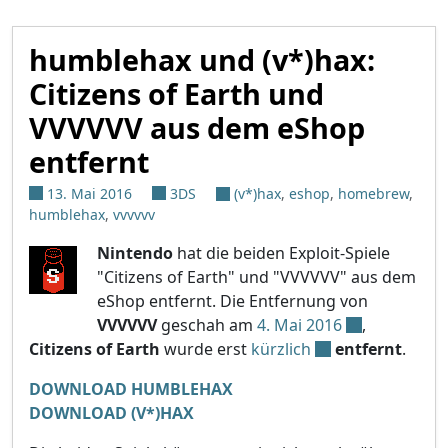
humblehax und (v*)hax:
Citizens of Earth und
VVVVVV aus dem eShop
entfernt
13. Mai 2016
3DS
(v*)hax
,
eshop
,
homebrew
,
humblehax
,
vvvvvv
Nintendo
hat die beiden Exploit-Spiele
"Citizens of Earth" und "VVVVVV" aus dem
eShop entfernt. Die Entfernung von
VVVVVV
geschah am
4. Mai 2016
,
Citizens of Earth
wurde erst
kürzlich
entfernt
.
DOWNLOAD HUMBLEHAX
DOWNLOAD (V*)HAX