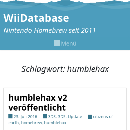
Zum Inhalt springen
WiiDatabase
Nintendo-Homebrew seit 2011
Menü
Schlagwort:
humblehax
humblehax v2
veröffentlicht
23. Juli 2016
3DS
,
3DS: Update
citizens of
earth
,
homebrew
,
humblehax