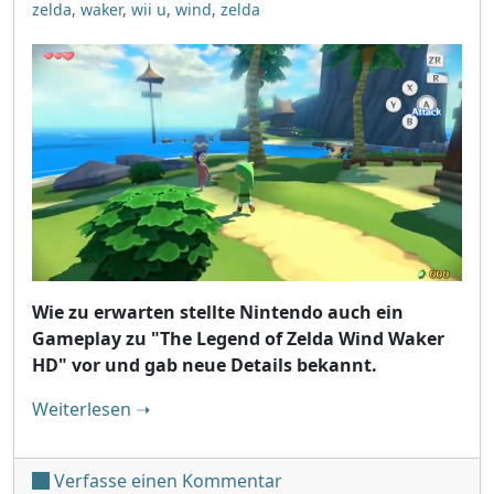
zelda
,
waker
,
wii u
,
wind
,
zelda
Wie zu erwarten stellte Nintendo auch ein
Gameplay zu "The Legend of Zelda Wind Waker
HD" vor und gab neue Details bekannt.
"Direct: Gameplay zu "The Legend of Zelda:
Weiterlesen
➝
unter 'Direct: Gameplay 
Verfasse einen Kommentar