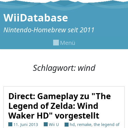
Zum Inhalt springen
WiiDatabase
Nintendo-Homebrew seit 2011
Menü
Schlagwort:
wind
Direct: Gameplay zu "The
Legend of Zelda: Wind
Waker HD" vorgestellt
11. Juni 2013
Wii U
hd
,
remake
,
the legend of