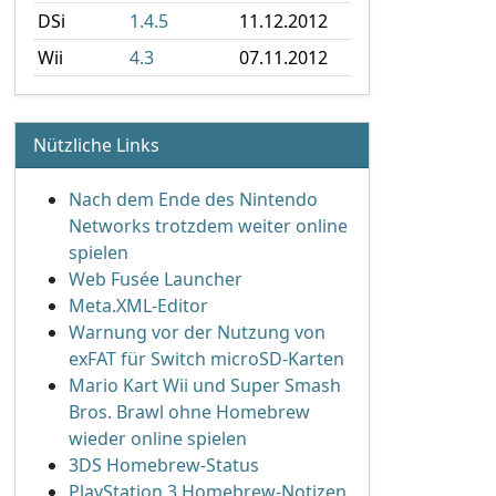
DSi
1.4.5
11.12.2012
Wii
4.3
07.11.2012
Nützliche Links
Nach dem Ende des Nintendo
Networks trotzdem weiter online
spielen
Web Fusée Launcher
Meta.XML-Editor
Warnung vor der Nutzung von
exFAT für Switch microSD-Karten
Mario Kart Wii und Super Smash
Bros. Brawl ohne Homebrew
wieder online spielen
3DS Homebrew-Status
PlayStation 3 Homebrew-Notizen