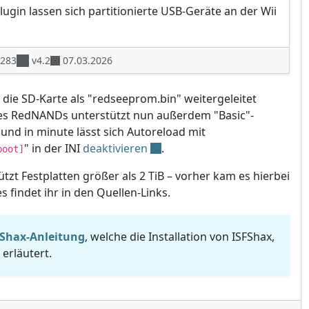
lugin lassen sich partitionierte USB-Geräte an der Wii
.283
v4.2
07.03.2026
ie SD-Karte als "redseeprom.bin" weitergeleitet
es RedNANDs unterstützt nun außerdem "Basic"-
und in minute lässt sich Autoreload mit
" in der INI
deaktivieren
.
boot]
tzt Festplatten größer als 2 TiB – vorher kam es hierbei
 findet ihr in den Quellen-Links.
FShax-Anleitung
, welche die Installation von ISFShax,
erläutert.