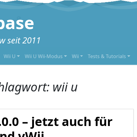
base
 seit 2011
Wii U
Wii U Wii-Modus
Wii
Tests & Tutorials
hlagwort:
wii u
0.0 – jetzt auch für
und vWii