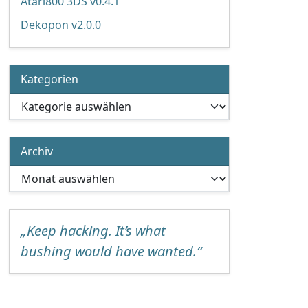
Atari800 3DS v0.4.1
Dekopon v2.0.0
Kategorien
Kategorien
Archiv
Archiv
„Keep hacking. It’s what
bushing would have wanted.“