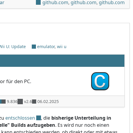
unter 'stroopwafel redseeprom-v1.1, minute redseeprom-
ar
github.com
,
github.com
,
github.com
Wii U: Update
emulator
,
wii u
or für den PC.
9.836
v2.6
06.02.2025
azu
entschlossen
, die
bisherige Unterteilung in
elle" Builds aufzugeben
. Es wird nur noch einen
 kann entschieden werden, ob direkt oder mit etwas