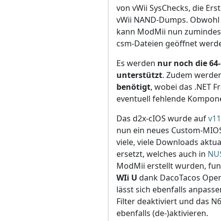
von vWii SysChecks, die Er
vWii NAND-Dumps. Obwohl die
kann ModMii nun zumindest 
csm-Dateien geöffnet werd
Es werden
nur noch die 64
unterstützt
. Zudem werde
benötigt
, wobei das .NET F
eventuell fehlende Kompo
Das d2x-cIOS wurde auf
v11
nun ein neues Custom-MIO
viele, viele Downloads aktu
ersetzt, welches auch in
NU
ModMii erstellt wurden, fu
WIi U
dank DacoTacos Open
lässt sich ebenfalls anpass
Filter deaktiviert und das N
ebenfalls (de-)aktivieren.