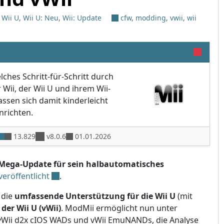
,
Wii U
,
Wii U: Neu
,
Wii: Update
cfw
,
modding
,
vwii
,
wii
lches Schritt-für-Schritt durch
Wii, der Wii U und ihrem Wii-
ssen sich damit kinderleicht
nrichten.
13.829
v8.0.6
01.01.2026
Mega-Update für sein halbautomatisches
veröffentlicht
.
 die
umfassende Unterstützung für die Wii U
(mit
der Wii U (vWii)
. ModMii ermöglicht nun unter
vWii d2x cIOS WADs und vWii EmuNANDs, die Analyse