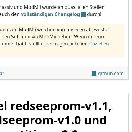
massiv und ModMii wurde an quasi allen Stellen
t euch den
vollständigen Changelog
durch!
gen von ModMii weichen von unseren ab, weshalb
einen Softmod via ModMii geben. Wenn ihr eure
ddet habt, stellt eure Fragen bitte im
offiziellen
unter 'ModMii v8.0.0 – jetzt auch für die Wii U und vWii'
ar
github.com
l redseeprom-v1.1,
dseeprom-v1.0 und