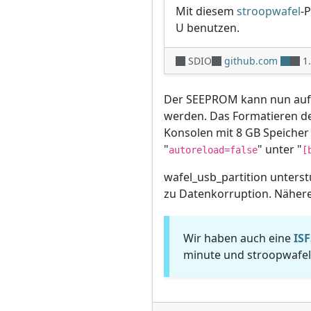
Mit diesem
stroopwafel
-P
U benutzen.
SDIO
github.com
1
Der SEEPROM kann nun auf d
werden. Das Formatieren d
Konsolen mit 8 GB Speicher 
"
" unter "
autoreload=false
[
wafel_usb_partition unterstü
zu Datenkorruption. Näheres
Wir haben auch eine
IS
minute und stroopwafel 