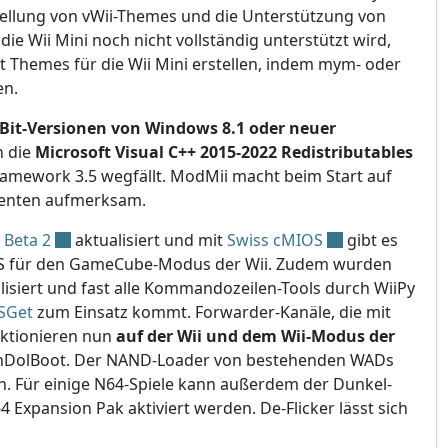
stellung von vWii-Themes und die Unterstützung von
 Wii Mini noch nicht vollständig unterstützt wird,
Themes für die Wii Mini erstellen, indem mym- oder
en.
-Bit-Versionen von Windows 8.1 oder neuer
n die
Microsoft Visual C++ 2015-2022 Redistributables
ramework 3.5 wegfällt. ModMii macht beim Start auf
nenten aufmerksam.
 Beta 2
aktualisiert und mit
Swiss cMIOS
gibt es
S für den GameCube-Modus der Wii. Zudem wurden
alisiert und fast alle Kommandozeilen-Tools durch WiiPy
SGet
zum Einsatz kommt. Forwarder-Kanäle, die mit
nktionieren nun
auf der Wii und dem Wii-Modus der
DolBoot. Der NAND-Loader von bestehenden WADs
en. Für einige N64-Spiele kann außerdem der Dunkel-
64 Expansion Pak aktiviert werden. De-Flicker lässt sich