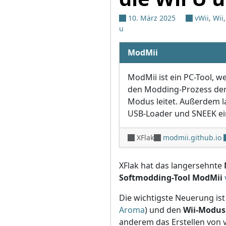
10. März 2025
vWii
,
Wii
u
ModMii
ModMii ist ein PC-Tool, we
den Modding-Prozess der 
Modus leitet. Außerdem la
USB-Loader und SNEEK ei
XFlak
modmii.github.io
XFlak hat das langersehnte
Softmodding-Tool ModMii
Die wichtigste Neuerung ist
Aroma
) und den
Wii-Modus 
anderem das Erstellen von 