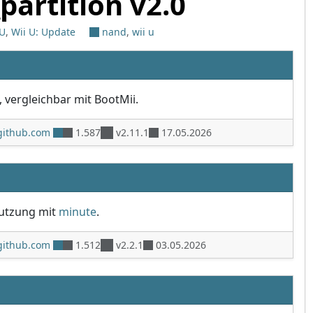
partition v2.0
 U
,
Wii U: Update
nand
,
wii u
, vergleichbar mit BootMii.
github.com
1.587
v2.11.1
17.05.2026
nutzung mit
minute
.
github.com
1.512
v2.2.1
03.05.2026