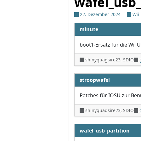
wafel_usb_
22. Dezember 2024
Wii
minute
boot1-Ersatz für die Wii U
shinyquagsire23, SDIO
stroopwafel
Patches für IOSU zur Be
shinyquagsire23, SDIO
wafel_usb_partition