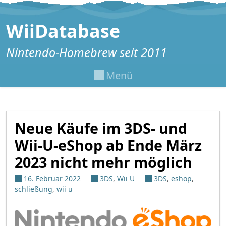
Zum Inhalt springen
WiiDatabase
Nintendo-Homebrew seit 2011
Menü
Neue Käufe im 3DS- und
Wii-U-eShop ab Ende März
2023 nicht mehr möglich
16. Februar 2022
3DS
,
Wii U
3DS
,
eshop
,
schließung
,
wii u