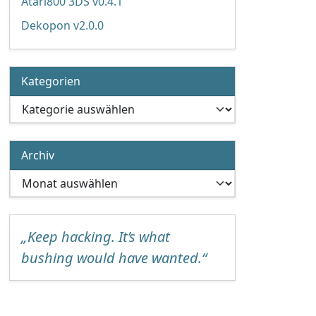
Atari800 3DS v0.4.1
Dekopon v2.0.0
Kategorien
Kategorien
Archiv
Archiv
„Keep hacking. It’s what
bushing would have wanted.“