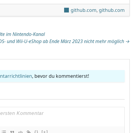
github.com
,
github.com
tion
alte im Nintendo-Kanal
DS- und Wii-U-eShop ab Ende März 2023 nicht mehr möglich
→
arrichtlinien
, bevor du kommentierst!
{}
[+]