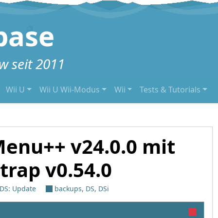
base
 seit 2011
Wii U
Wii U Wii-Modus
Wii
Tests & Tutorials
enu++ v24.0.0 mit
rap v0.54.0
DS: Update
backups
,
DS
,
DSi