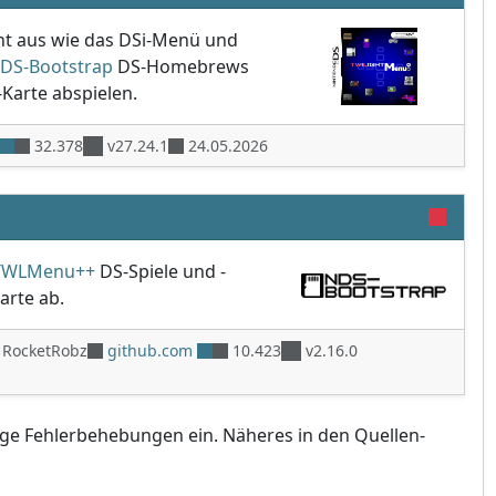
ht aus wie das DSi-Menü und
DS-Bootstrap
DS-Homebrews
Karte abspielen.
32.378
v27.24.1
24.05.2026
TWLMenu++
DS-Spiele und -
rte ab.
 RocketRobz
github.com
10.423
v2.16.0
nige Fehlerbehebungen ein. Näheres in den Quellen-