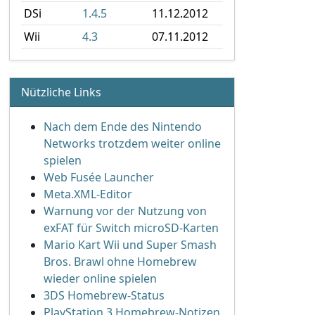
DSi
1.4.5
11.12.2012
Wii
4.3
07.11.2012
Nützliche Links
Nach dem Ende des Nintendo
Networks trotzdem weiter online
spielen
Web Fusée Launcher
Meta.XML-Editor
Warnung vor der Nutzung von
exFAT für Switch microSD-Karten
Mario Kart Wii und Super Smash
Bros. Brawl ohne Homebrew
wieder online spielen
3DS Homebrew-Status
PlayStation 3 Homebrew-Notizen