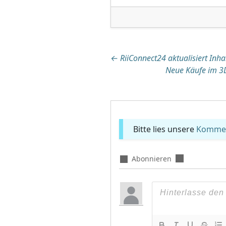
Beitragsnaviga
←
RiiConnect24 aktualisiert Inh
Neue Käufe im 3
Bitte lies unsere
Komment
Abonnieren