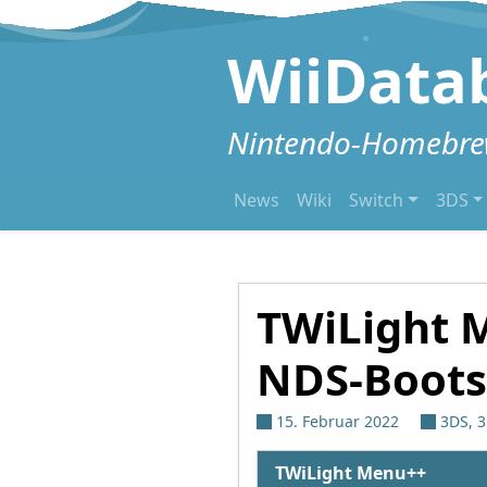
Zum Inhalt springen
WiiData
Nintendo-Homebrew
News
Wiki
Switch
3DS
TWiLight M
NDS-Bootst
15. Februar 2022
3DS
,
3
TWiLight Menu++