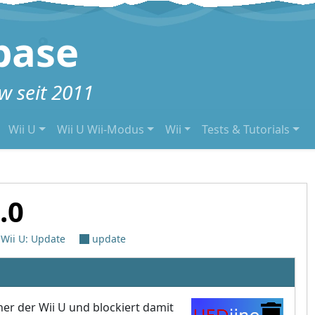
base
 seit 2011
Wii U
Wii U Wii-Modus
Wii
Tests & Tutorials
.0
,
Wii U: Update
update
er der Wii U und blockiert damit