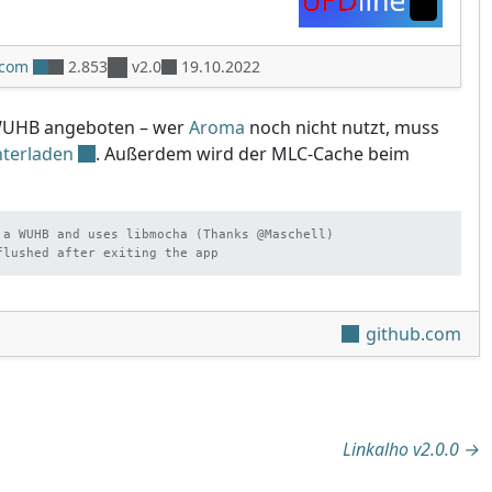
.com
2.853
v2.0
19.10.2022
 WUHB angeboten – wer
Aroma
noch nicht nutzt, muss
terladen
. Außerdem wird der MLC-Cache beim
 a WUHB and uses libmocha (Thanks @Maschell)

flushed after exiting the app
github.com
tion
Linkalho v2.0.0
→