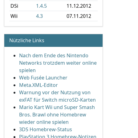
DSi
1.4.5
11.12.2012
Wii
4.3
07.11.2012
Nützliche Links
Nach dem Ende des Nintendo
Networks trotzdem weiter online
spielen
Web Fusée Launcher
Meta.XML-Editor
Warnung vor der Nutzung von
exFAT für Switch microSD-Karten
Mario Kart Wii und Super Smash
Bros. Brawl ohne Homebrew
wieder online spielen
3DS Homebrew-Status
PlayStation 3 Homebrew-Notizen