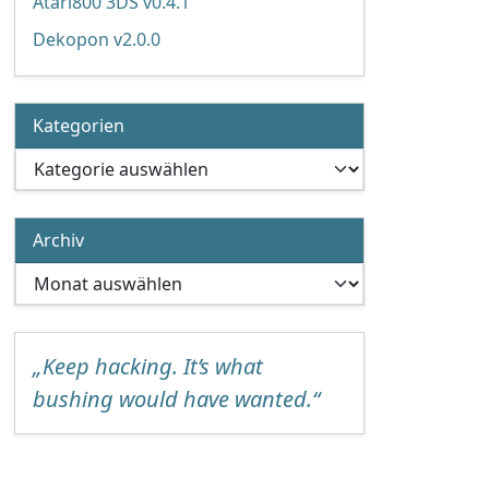
Atari800 3DS v0.4.1
Dekopon v2.0.0
Kategorien
Kategorien
Archiv
Archiv
„Keep hacking. It’s what
bushing would have wanted.“