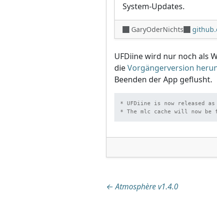
System-Updates.
GaryOderNichts
github
UFDiine wird nur noch als
die
Vorgängerversion herun
Beenden der App geflusht.
* UFDiine is now released as
* The mlc cache will now be 
Beitragsnaviga
←
Atmosphère v1.4.0