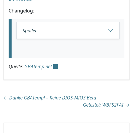
Changelog:
Spoiler
Quelle:
GBATemp.net
Beitragsnavigation
←
Danke GBATemp! – Keine DIOS-MIOS Beta
Getestet: WBFS2FAT
→