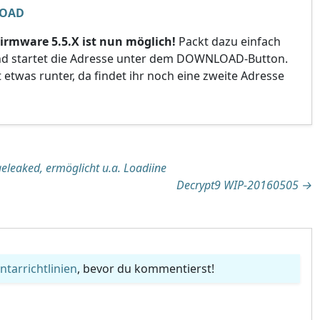
OAD
 Firmware 5.5.X ist nun möglich!
Packt dazu einfach
und startet die Adresse unter dem DOWNLOAD-Button.
lt etwas runter, da findet ihr noch eine zweite Adresse
tion
 geleaked, ermöglicht u.a. Loadiine
Decrypt9 WIP-20160505
→
arrichtlinien
, bevor du kommentierst!