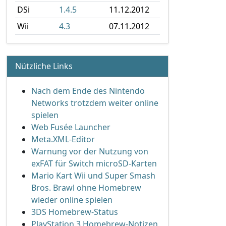
DSi
1.4.5
11.12.2012
Wii
4.3
07.11.2012
Nützliche Links
Nach dem Ende des Nintendo
Networks trotzdem weiter online
spielen
Web Fusée Launcher
Meta.XML-Editor
Warnung vor der Nutzung von
exFAT für Switch microSD-Karten
Mario Kart Wii und Super Smash
Bros. Brawl ohne Homebrew
wieder online spielen
3DS Homebrew-Status
PlayStation 3 Homebrew-Notizen