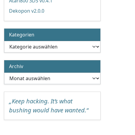
Atari800 3DS v0.4.1
Dekopon v2.0.0
Kategorien
Kategorien
Archiv
Archiv
„Keep hacking. It’s what
bushing would have wanted.“