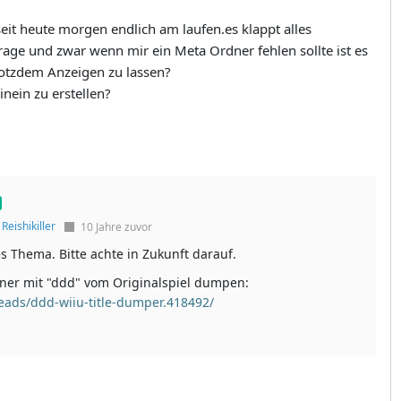
eit heute morgen endlich am laufen.es klappt alles
rage und zwar wenn mir ein Meta Ordner fehlen sollte ist es
rotzdem Anzeigen zu lassen?
inein zu erstellen?
f
Reishikiller
10 Jahre zuvor
es Thema. Bitte achte in Zukunft darauf.
er mit "ddd" vom Originalspiel dumpen:
eads/ddd-wiiu-title-dumper.418492/