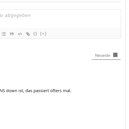
{}
[+]
Neueste
S down ist, das passiert öfters mal.