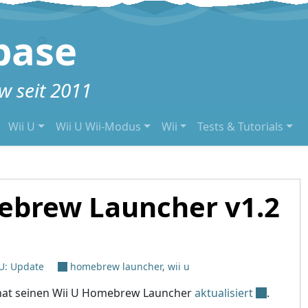
base
 seit 2011
Wii U
Wii U Wii-Modus
Wii
Tests & Tutorials
ebrew Launcher v1.2
 U: Update
homebrew launcher
,
wii u
at seinen Wii U Homebrew Launcher
aktualisiert
.