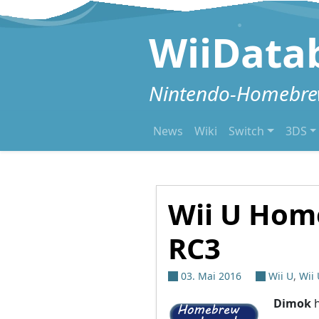
Zum Inhalt springen
WiiData
Nintendo-Homebrew
News
Wiki
Switch
3DS
Wii U Hom
RC3
03. Mai 2016
Wii U
,
Wii
Dimok
h