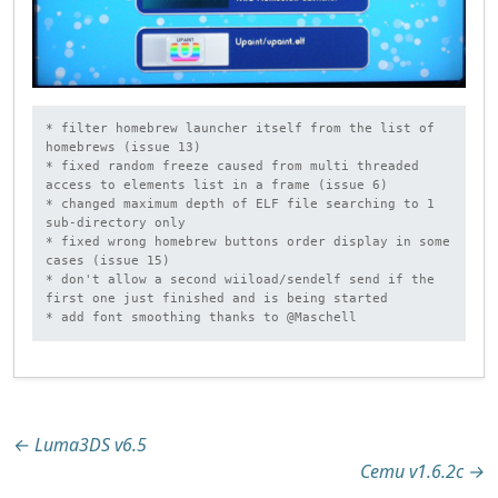
* filter homebrew launcher itself from the list of 
homebrews (issue 13)

* fixed random freeze caused from multi threaded 
access to elements list in a frame (issue 6)

* changed maximum depth of ELF file searching to 1 
sub-directory only

* fixed wrong homebrew buttons order display in some 
cases (issue 15)

* don't allow a second wiiload/sendelf send if the 
first one just finished and is being started

* add font smoothing thanks to @Maschell
Beitragsnavigation
←
Luma3DS v6.5
Cemu v1.6.2c
→