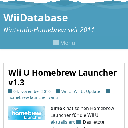
Zum Inhalt springen
WiiDatabase
Nintendo-Homebrew seit 2011
Menü
Wii U Homebrew Launcher
v1.3
04. November 2016
Wii U
,
Wii U: Update
homebrew launcher
,
wii u
dimok
hat seinen Homebrew
Launcher für die Wii U
aktualisiert
. Das letzte