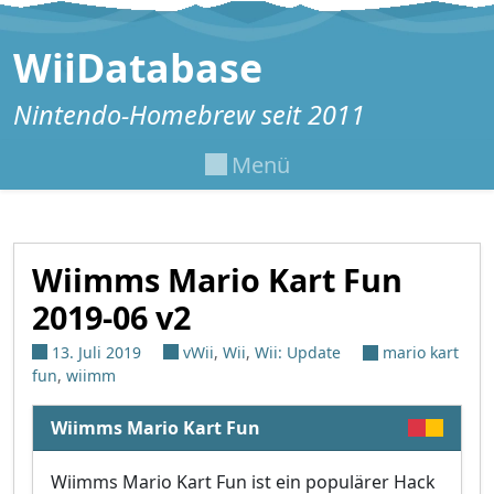
Zum Inhalt springen
WiiDatabase
Nintendo-Homebrew seit 2011
Menü
Wiimms Mario Kart Fun
2019-06 v2
13. Juli 2019
vWii
,
Wii
,
Wii: Update
mario kart
fun
,
wiimm
Wiimms Mario Kart Fun
Wiimms Mario Kart Fun ist ein populärer Hack