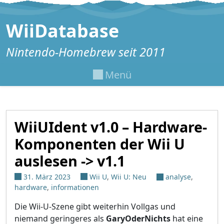
Zum Inhalt springen
WiiDatabase
Nintendo-Homebrew seit 2011
Menü
WiiUIdent v1.0 – Hardware-
Komponenten der Wii U
auslesen -> v1.1
31. März 2023
Wii U
,
Wii U: Neu
analyse
,
hardware
,
informationen
Die Wii-U-Szene gibt weiterhin Vollgas und
niemand geringeres als
GaryOderNichts
hat eine