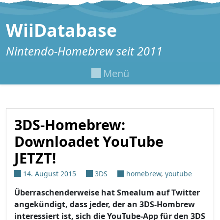
Zum Inhalt springen
WiiDatabase
Nintendo-Homebrew seit 2011
Menü
3DS-Homebrew:
Downloadet YouTube
JETZT!
14. August 2015
3DS
homebrew
,
youtube
Überraschenderweise hat Smealum auf Twitter
angekündigt, dass jeder, der an 3DS-Hombrew
interessiert ist, sich die YouTube-App für den 3DS