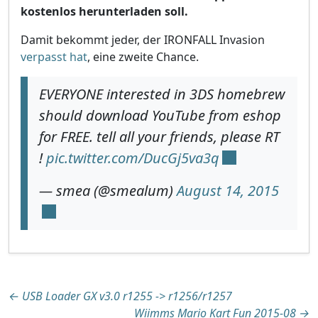
kostenlos herunterladen soll.
Damit bekommt jeder, der IRONFALL Invasion
verpasst hat
, eine zweite Chance.
EVERYONE interested in 3DS homebrew
should download YouTube from eshop
for FREE. tell all your friends, please RT
!
pic.twitter.com/DucGj5va3q
— smea (@smealum)
August 14, 2015
Beitragsnavigation
←
USB Loader GX v3.0 r1255 -> r1256/r1257
Wiimms Mario Kart Fun 2015-08
→