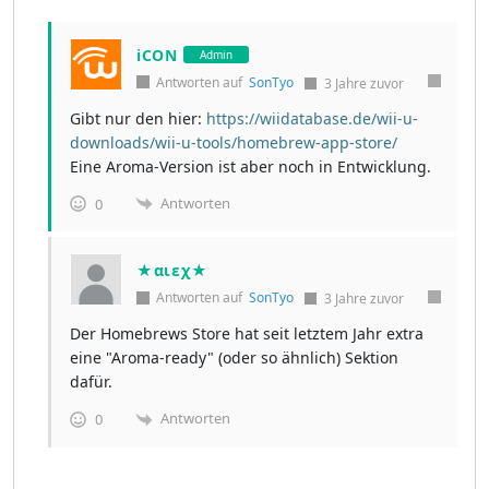
iCON
Admin
Antworten auf
SonTyo
3 Jahre zuvor
Gibt nur den hier:
https://wiidatabase.de/wii-u-
downloads/wii-u-tools/homebrew-app-store/
Eine Aroma-Version ist aber noch in Entwicklung.
Antworten
0
★αιεχ★
Antworten auf
SonTyo
3 Jahre zuvor
Der Homebrews Store hat seit letztem Jahr extra
eine "Aroma-ready" (oder so ähnlich) Sektion
dafür.
Antworten
0