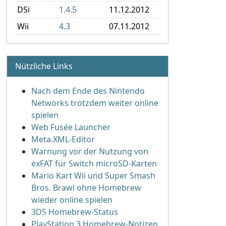
DSi
1.4.5
11.12.2012
Wii
4.3
07.11.2012
Nützliche Links
Nach dem Ende des Nintendo
Networks trotzdem weiter online
spielen
Web Fusée Launcher
Meta.XML-Editor
Warnung vor der Nutzung von
exFAT für Switch microSD-Karten
Mario Kart Wii und Super Smash
Bros. Brawl ohne Homebrew
wieder online spielen
3DS Homebrew-Status
PlayStation 3 Homebrew-Notizen