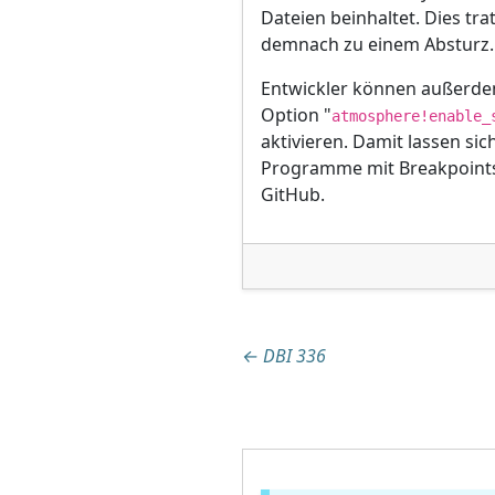
Dateien beinhaltet. Dies tr
demnach zu einem Absturz.
Entwickler können außerde
Option "
atmosphere!enable_
aktivieren. Damit lassen s
Programme mit Breakpoint
GitHub.
Beitragsnaviga
←
DBI 336