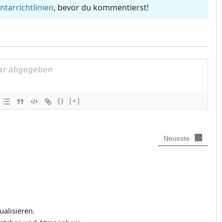
arrichtlinien
, bevor du kommentierst!
{}
[+]
Neueste
alisieren.