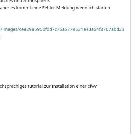
patches und Atmosphere.
t aber es kommt eine Fehler Meldung wenn ich starten
com/images/ce8298595bfdd7c76a5779631e43a64f8707abd33
g
chsprachiges tutorial zur Installation einer cfw?