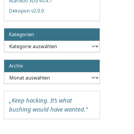
Atari800 3DS v0.4.1
Dekopon v2.0.0
Kategorien
Kategorien
Archiv
Archiv
„Keep hacking. It’s what
bushing would have wanted.“