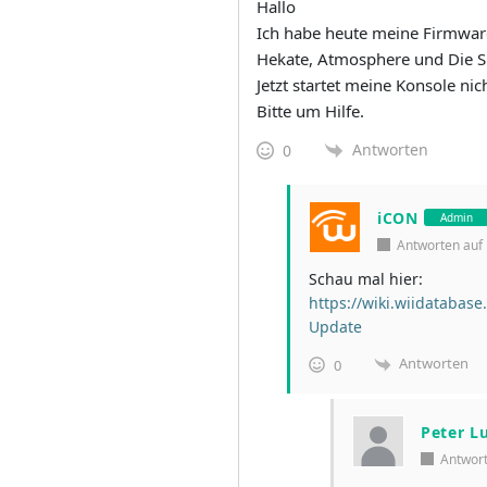
Hallo
Ich habe heute meine Firmwa
Hekate, Atmosphere und Die S
Jetzt startet meine Konsole n
Bitte um Hilfe.
Antworten
0
iCON
Admin
Antworten au
Schau mal hier:
https://wiki.wiidataba
Update
Antworten
0
Peter L
Antwor