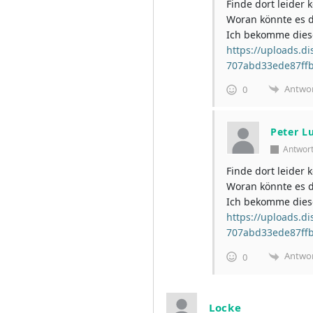
Finde dort leider 
Woran könnte es d
Ich bekomme diese
https://uploads.
707abd33ede87ffb
Antwo
0
Peter L
Antwor
Finde dort leider 
Woran könnte es d
Ich bekomme diese
https://uploads.
707abd33ede87ffb
Antwo
0
Locke