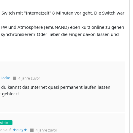
Switch mit "Internetzeit" 8 Minuten vor geht. Die Switch war
ller FW und Atmosphere (emuNAND) eben kurz online zu gehen
u synchronisieren? Oder lieber die Finger davon lassen und
f
Locke
4 Jahre zuvor
du kannst das Internet quasi permanent laufen lassen.
 geblockt.
Admin
ten auf
★αιεχ★
4 Jahre zuvor