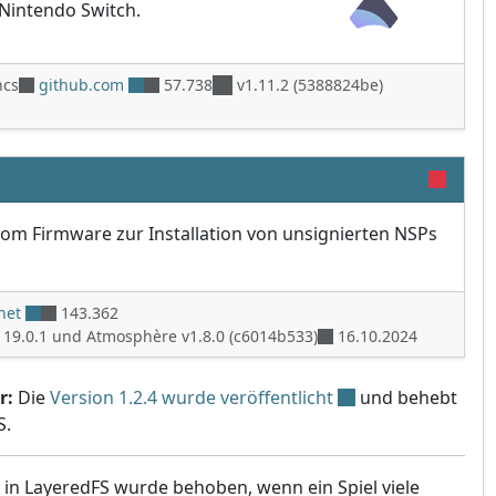
Nintendo Switch.
ncs
github.com
57.738
v1.11.2 (5388824be)
tom Firmware zur Installation von unsignierten NSPs
net
143.362
s 19.0.1 und Atmosphère v1.8.0 (c6014b533)
16.10.2024
r:
Die
Version 1.2.4 wurde veröffentlicht
und behebt
S.
 in LayeredFS wurde behoben, wenn ein Spiel viele