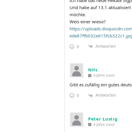
Ich habe das neue Hekate Sig
Und habe auf 13.1 aktualisier
möchte.
Weis einer wieso?
https://uploads.disquscdn.
ede87ffb032e615fcb322c1.jp
Antworten
0
Nils
4 Jahre zuvor
Gibt es zufällig ein gutes deuts
Antworten
0
Peter Lustig
4 Jahre zuvor