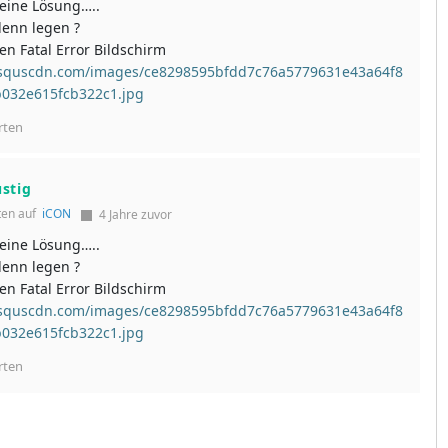
keine Lösung…..
enn legen ?
n Fatal Error Bildschirm
disquscdn.com/images/ce8298595bfdd7c76a5779631e43a64f8
032e615fcb322c1.jpg
rten
ustig
ten auf
iCON
4 Jahre zuvor
keine Lösung…..
enn legen ?
n Fatal Error Bildschirm
disquscdn.com/images/ce8298595bfdd7c76a5779631e43a64f8
032e615fcb322c1.jpg
rten