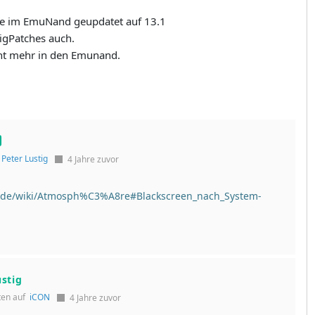
re im EmuNand geupdatet auf 13.1
igPatches auch.
icht mehr in den Emunand.
f
Peter Lustig
4 Jahre zuvor
se.de/wiki/Atmosph%C3%A8re#Blackscreen_nach_System-
ustig
ten auf
iCON
4 Jahre zuvor