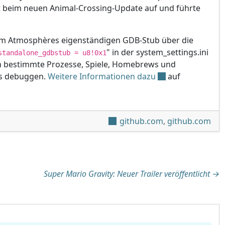
at beim neuen Animal-Crossing-Update auf und führte
m Atmosphères eigenständigen GDB-Stub über die
" in der system_settings.ini
standalone_gdbstub = u8!0x1
ich bestimmte Prozesse, Spiele, Homebrews und
s debuggen.
Weitere Informationen dazu
auf
github.com
,
github.com
tion
Super Mario Gravity: Neuer Trailer veröffentlicht
→