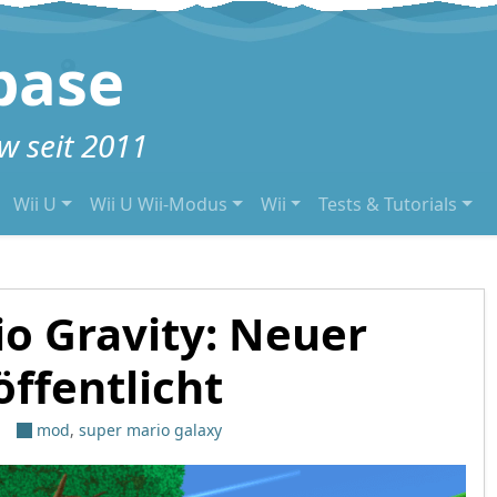
base
 seit 2011
Wii U
Wii U Wii-Modus
Wii
Tests & Tutorials
o Gravity: Neuer
öffentlicht
mod
,
super mario galaxy