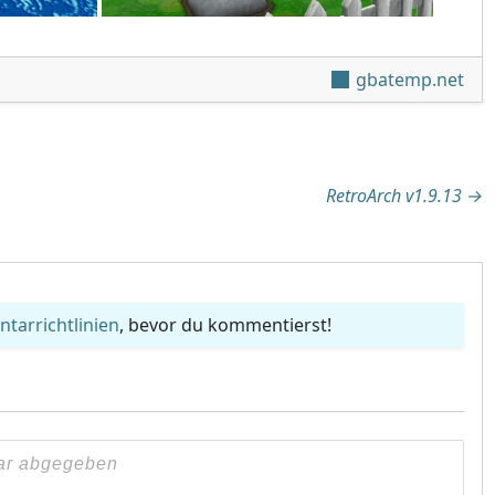
gbatemp.net
tion
RetroArch v1.9.13
→
arrichtlinien
, bevor du kommentierst!