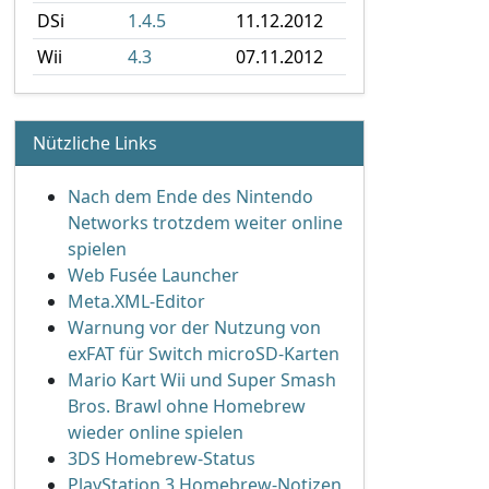
DSi
1.4.5
11.12.2012
Wii
4.3
07.11.2012
Nützliche Links
Nach dem Ende des Nintendo
Networks trotzdem weiter online
spielen
Web Fusée Launcher
Meta.XML-Editor
Warnung vor der Nutzung von
exFAT für Switch microSD-Karten
Mario Kart Wii und Super Smash
Bros. Brawl ohne Homebrew
wieder online spielen
3DS Homebrew-Status
PlayStation 3 Homebrew-Notizen