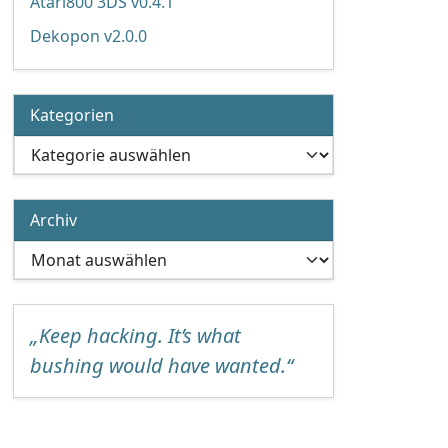
Atari800 3DS v0.4.1
Dekopon v2.0.0
Kategorien
Kategorien
Archiv
Archiv
„Keep hacking. It’s what
bushing would have wanted.“