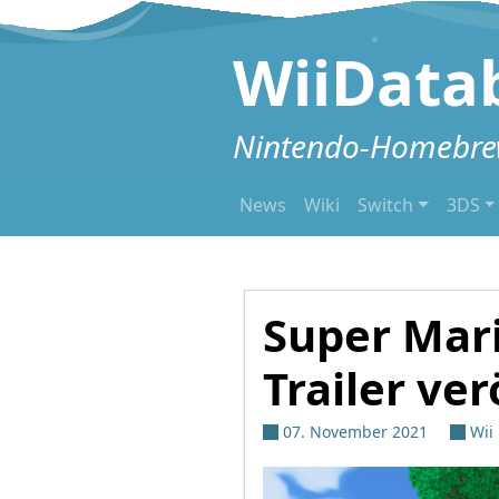
Zum Inhalt springen
WiiData
Nintendo-Homebrew
News
Wiki
Switch
3DS
Super Mari
Trailer ver
07. November 2021
Wii