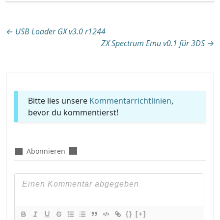
Beitragsnavigation
←
USB Loader GX v3.0 r1244
ZX Spectrum Emu v0.1 für 3DS
→
Bitte lies unsere
Kommentarrichtlinien
,
bevor du kommentierst!
Abonnieren
{}
[+]