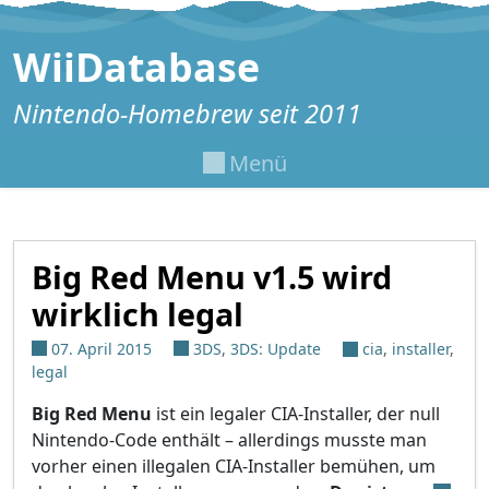
Zum Inhalt springen
WiiDatabase
Nintendo-Homebrew seit 2011
Menü
Big Red Menu v1.5 wird
wirklich legal
07. April 2015
3DS
,
3DS: Update
cia
,
installer
,
legal
Big Red Menu
ist ein legaler CIA-Installer, der null
Nintendo-Code enthält – allerdings musste man
vorher einen illegalen CIA-Installer bemühen, um