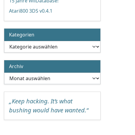
15 Jahre WiiDatabase!
Atari800 3DS v0.4.1
Kategorien
Kategorien
Archiv
Archiv
„Keep hacking. It’s what
bushing would have wanted.“