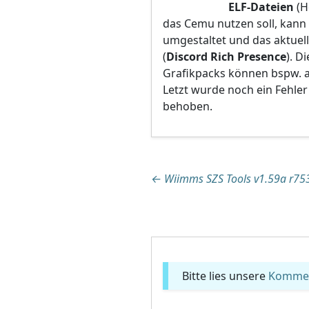
ELF-Dateien
(H
das Cemu nutzen soll, kan
umgestaltet und das aktuel
(
Discord Rich Presence
). D
Grafikpacks können bspw. a
Letzt wurde noch ein Fehler
behoben.
Beitragsnaviga
←
Wiimms SZS Tools v1.59a r75
Bitte lies unsere
Komment