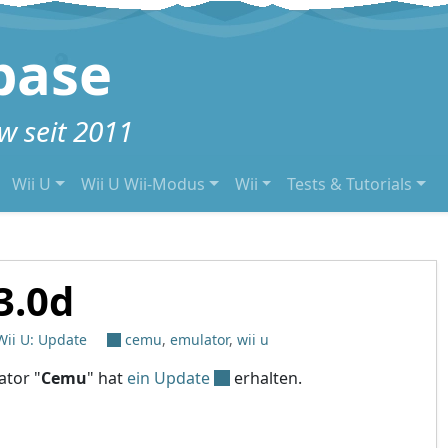
base
 seit 2011
Wii U
Wii U Wii-Modus
Wii
Tests & Tutorials
3.0d
Wii U: Update
cemu
,
emulator
,
wii u
ator "
Cemu
" hat
ein Update
erhalten.