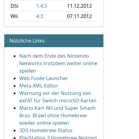
DSi
1.4.5
11.12.2012
Wii
4.3
07.11.2012
Nützliche Links
Nach dem Ende des Nintendo
Networks trotzdem weiter online
spielen
Web Fusée Launcher
Meta.XML-Editor
Warnung vor der Nutzung von
exFAT für Switch microSD-Karten
Mario Kart Wii und Super Smash
Bros. Brawl ohne Homebrew
wieder online spielen
3DS Homebrew-Status
PlayStation 3 Homebrew-Notizen