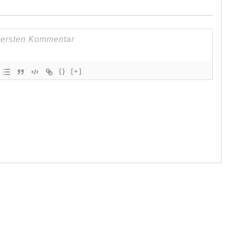
{}
[+]