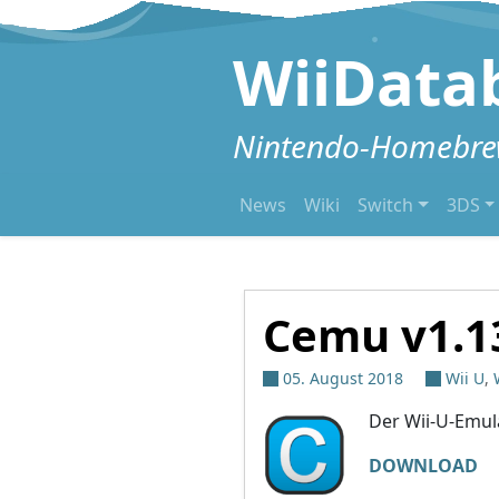
Zum Inhalt springen
WiiData
Nintendo-Homebrew
News
Wiki
Switch
3DS
Cemu v1.1
05. August 2018
Wii U
,
Der Wii-U-Emul
DOWNLOAD