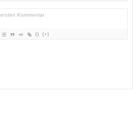
{}
[+]