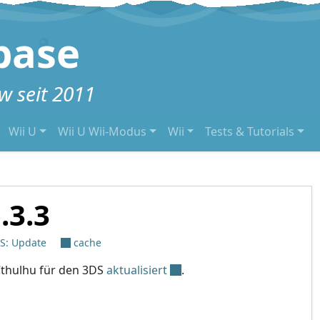
base
 seit 2011
Wii U
Wii U Wii-Modus
Wii
Tests & Tutorials
.3.3
S: Update
cache
thulhu für den 3DS
aktualisiert
.