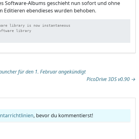
es Software-Albums geschieht nun sofort und ohne
im Editieren ebendieses wurden behoben.
ware library is now instantaneous

ftware library

tion
uncher für den 1. Februar angekündigt
PicoDrive 3DS v0.90
→
arrichtlinien
, bevor du kommentierst!