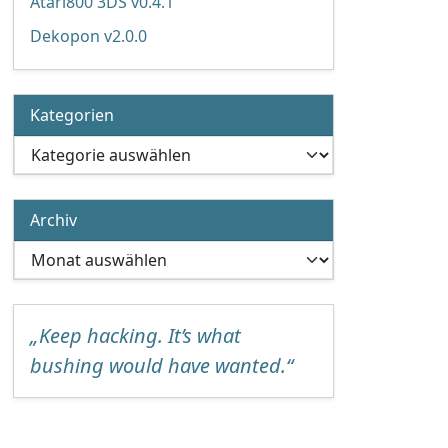
Atari800 3DS v0.4.1
Dekopon v2.0.0
Kategorien
Kategorien
Archiv
Archiv
„Keep hacking. It’s what
bushing would have wanted.“