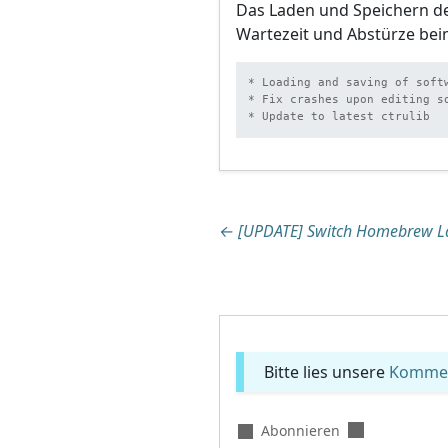
Das Laden und Speichern d
Wartezeit und Abstürze be
* Loading and saving of soft
* Fix crashes upon editing so
* Update to latest ctrulib
Beitragsnaviga
←
[UPDATE] Switch Homebrew La
Bitte lies unsere
Komment
Abonnieren