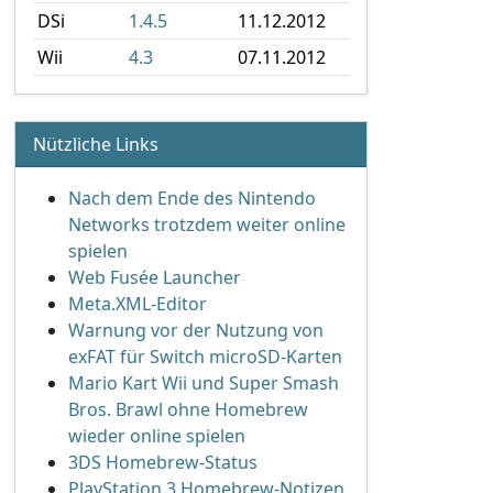
DSi
1.4.5
11.12.2012
Wii
4.3
07.11.2012
Nützliche Links
Nach dem Ende des Nintendo
Networks trotzdem weiter online
spielen
Web Fusée Launcher
Meta.XML-Editor
Warnung vor der Nutzung von
exFAT für Switch microSD-Karten
Mario Kart Wii und Super Smash
Bros. Brawl ohne Homebrew
wieder online spielen
3DS Homebrew-Status
PlayStation 3 Homebrew-Notizen