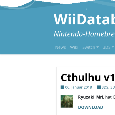
Zum Inhalt springen
WiiData
Nintendo-Homebrew
News
Wiki
Switch
3DS
Cthulhu v1
06. Januar 2018
3DS
,
3D
Ryuzaki_MrL
hat C
DOWNLOAD