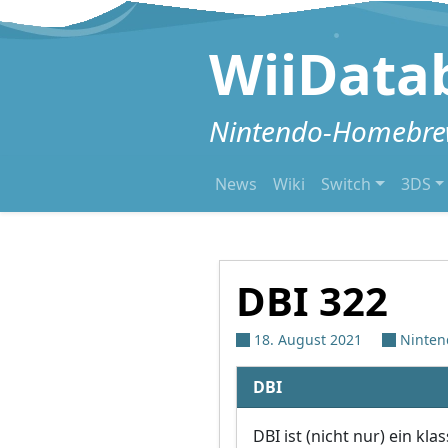
Zum Inhalt springen
WiiData
Nintendo-Homebrew
News
Wiki
Switch
3DS
DBI 322
18. August 2021
Ninten
DBI
DBI ist (nicht nur) ein kla