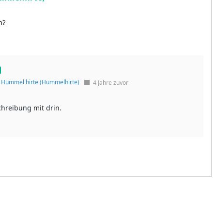
n?
f
Hummel hirte (Hummelhirte)
4 Jahre zuvor
schreibung mit drin.