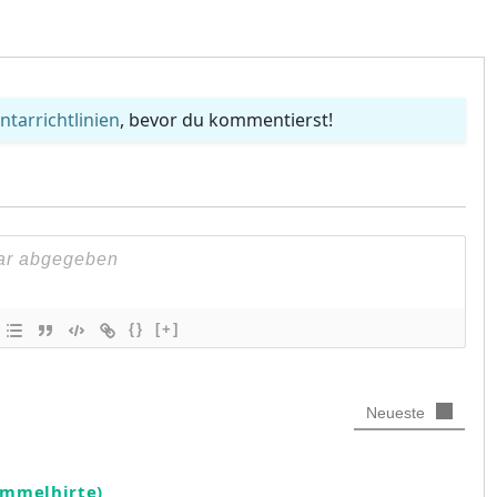
arrichtlinien
, bevor du kommentierst!
{}
[+]
Neueste
ummelhirte)