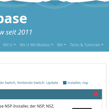
base
 seit 2011
Wii U
Wii U Wii-Modus
Wii
Tests & Tutorials
do Switch
,
Nintendo Switch: Update
installer
,
nsp
sse NSP-Installer, der NSP, NSZ,