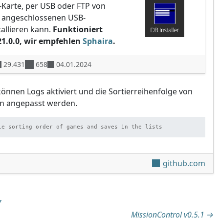
-Karte, per USB oder FTP von
 angeschlossenen USB-
allieren kann.
Funktioniert
21.0.0, wir empfehlen
Sphaira
.
29.431
658
04.01.2024
können Logs aktiviert und die Sortierreihenfolge von
en angepasst werden.
le sorting order of games and saves in the lists
github.com
tion
7
MissionControl v0.5.1
→