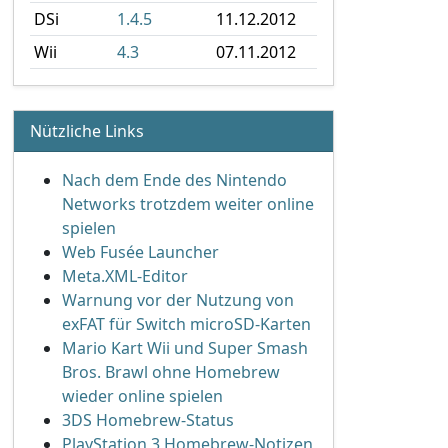
DSi
1.4.5
11.12.2012
Wii
4.3
07.11.2012
Nützliche Links
Nach dem Ende des Nintendo
Networks trotzdem weiter online
spielen
Web Fusée Launcher
Meta.XML-Editor
Warnung vor der Nutzung von
exFAT für Switch microSD-Karten
Mario Kart Wii und Super Smash
Bros. Brawl ohne Homebrew
wieder online spielen
3DS Homebrew-Status
PlayStation 3 Homebrew-Notizen