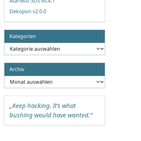
Atari800 3DS v0.4.1
Dekopon v2.0.0
Kategorien
Kategorien
Archiv
Archiv
„Keep hacking. It’s what
bushing would have wanted.“