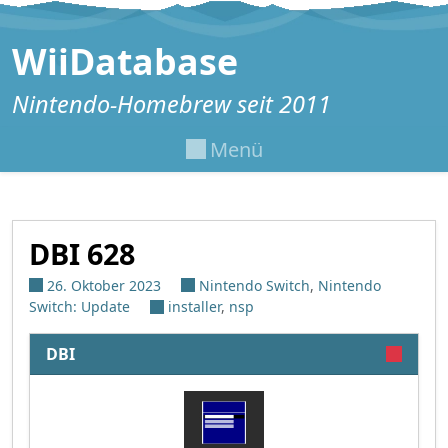
Zum Inhalt springen
WiiDatabase
Nintendo-Homebrew seit 2011
Menü
DBI 628
26. Oktober 2023
Nintendo Switch
,
Nintendo
Switch: Update
installer
,
nsp
DBI