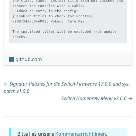
the slave, launch Install title from DBI backend and 
connect the consoles with a cable.

- Added an entry in the config:

[Disabled titles to check for updates]

010072400E04A000; Pokemon Cafe Mix

The specified titles will be excluded from update 
checks.
github.com
Beitragsnavigation
←
Signatur-Patches für die Switch-Firmware 17.0.0 und sys-
patch v1.5.0
Switch Homebrew Menu v3.6.0
→
Bitte lies unsere
Kommentarrichtlinien
,