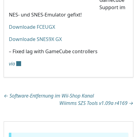
Support im
NES- und SNES-Emulator gefixt!
Downloade FCEUGX
Downloade SNES9X GX
– Fixed lag with GameCube controllers
via
Beitragsnavigation
←
Software-Entfernung im Wii-Shop Kanal
Wiimms SZS Tools v1.09a r4169
→