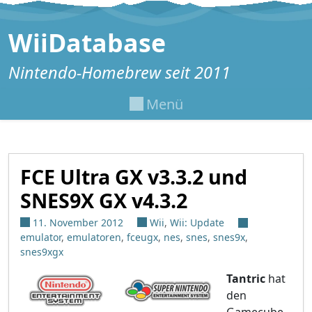
Zum Inhalt springen
WiiDatabase
Nintendo-Homebrew seit 2011
Menü
FCE Ultra GX v3.3.2 und
SNES9X GX v4.3.2
11. November 2012
Wii
,
Wii: Update
emulator
,
emulatoren
,
fceugx
,
nes
,
snes
,
snes9x
,
snes9xgx
Tantric
hat
den
Gamecube